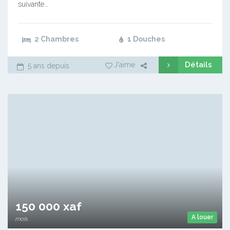
suivante…
2 Chambres
1 Douches
Détails
J'aime
5 ans depuis
150 000 xaf
A louer
mois