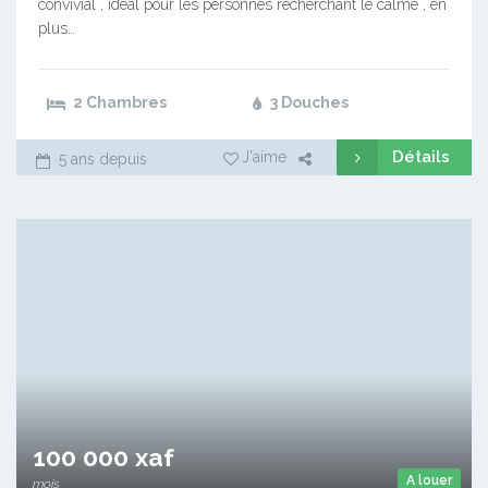
convivial , idéal pour les personnes recherchant le calme , en
plus…
2 Chambres
3 Douches
Détails
J'aime
5 ans depuis
100 000 xaf
A louer
mois