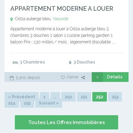
APPARTEMENT MODERNE A LOUER
Odza auberge bleu,
Yaoundé
Appartement moderne à louer à Odza auberge bleu 3
chambres 3 douches 1 salon 1 cuisine parking gardien 1
balcon Prix : 130 milles / mois , légèrement discutable .…
3 Chambres
3 Douches
Détails
J'aime
5 ans depuis
» Précédent
1
…
250
251
252
253
254
255
Suivant »
Toutes Les Offres Immobilières