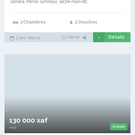
caméra, Mirroir lumineux, sèche main etc..
3 Chambres
2 Douches
Détails
J'aime
5 ans depuis
130 000 xaf
A louer
mois