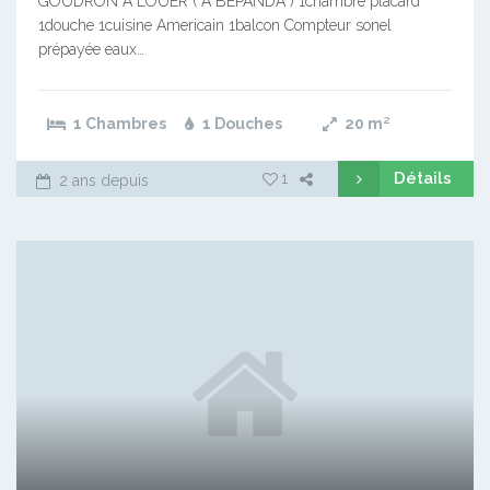
GOUDRON À LOUER ( À BEPANDA ) 1chambre placard
1douche 1cuisine Americain 1balcon Compteur sonel
prépayée eaux…
1 Chambres
1 Douches
20
m²
Détails
1
2 ans depuis