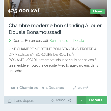
425 000 xaf
A louer
Chambre moderne bon standing A louer
Douala Bonamoussadi
Douala, Bonamoussadi,
Bonamoussadi
Douala
UNE CHAMBRE MODERNE BON STANDING PROPRE À
L’IMMEUBLE EN BORDURE DE ROUTE À
BONAMOUSSADI… 1chambre 1douche 1cuisine 1balcon à
l’immeuble en bordure de route Avec forage gardiens dans
un cadre…
1 Chambres
1 Douches
20
m²
Détails
J'aime
2 ans depuis