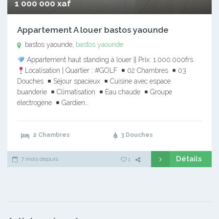
1 000 000 xaf
Appartement A louer bastos yaounde
bastos yaounde,
bastos yaounde
Appartement haut standing à louer || Prix: 1.000.000frs
Localisation | Quartier : #GOLF
02 Chambres
03
Douches
Séjour spacieux
Cuisine avec espace
buanderie
Climatisation
Eau chaude
Groupe
électrogène
Gardien…
2 Chambres
3 Douches
Détails
7 mois depuis
1