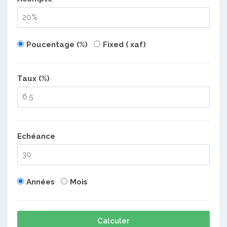
Poucentage (%)
Fixed ( xaf)
Taux (%)
Echéance
Années
Mois
Calculer