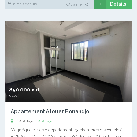
Détails
6 mois depuis
J'aime
850 000 xaf
mois
Appartement A louer Bonandjo
Bonandjo
Bonandjo
Magnifique et vaste appartement 03 chambres disponible à
BONANDJO DLA1 03 chambre 03 douches 01 vaste salon