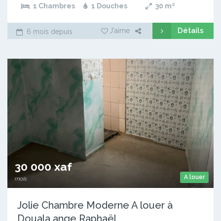
1 Chambres
1 Douches
30
m²
Détails
J'aime
6 mois depuis
30 000 xaf
A louer
mois
Jolie Chambre Moderne A louer à
Douala ange Raphaël