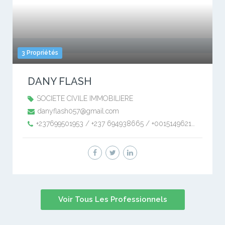
3 Propriétés
DANY FLASH
SOCIETE CIVILE IMMOBILIERE
danyflash057@gmail.com
+237699501953 / +237 694938665 / +0015149621690 / +0033604532540
Voir Tous Les Professionnels