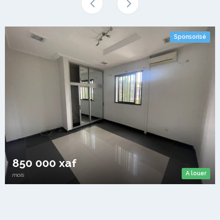
Sponsorisé
Appartement A louer Bonandjo
Bonandjo
3 Chambres
3 Douches
850 000 xaf
A louer
mois