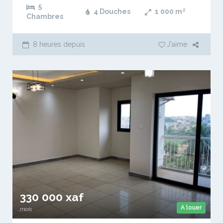
5
4 Douches
1 000
m²
Chambres
8 heures depuis
J'aime
330 000 xaf
A louer
mois