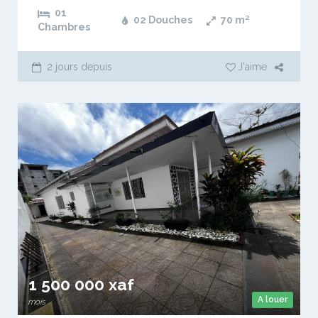
01
02 Douches
70
m²
Chambres
2 jours depuis
J'aime
1 500 000 xaf
A louer
mois