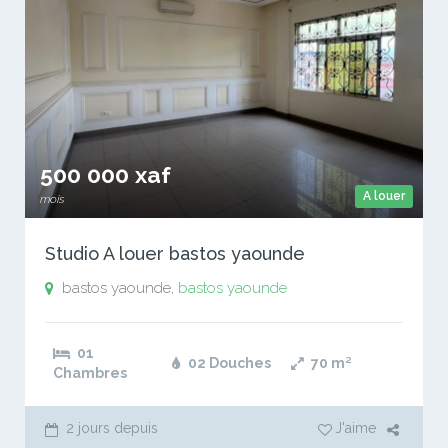
500 000 xaf
A louer
mois
Studio A louer bastos yaounde
bastos yaounde,
bastos yaounde
01
02 Douches
70
m²
Chambres
2 jours depuis
J'aime