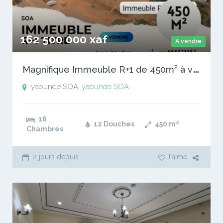
162 500 000 xaf
A vendre
M
agnifique Immeuble R+1 de 450m² à vendre à Soa
yaounde SOA,
yaounde SOA
16
12 Douches
450
m²
Chambres
2 jours depuis
J'aime