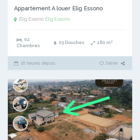
Appartement A louer Elig Essono
Elig Essono
Elig Essono
02
03 Douches
180
m²
Chambres
16 heures depuis
J'aime