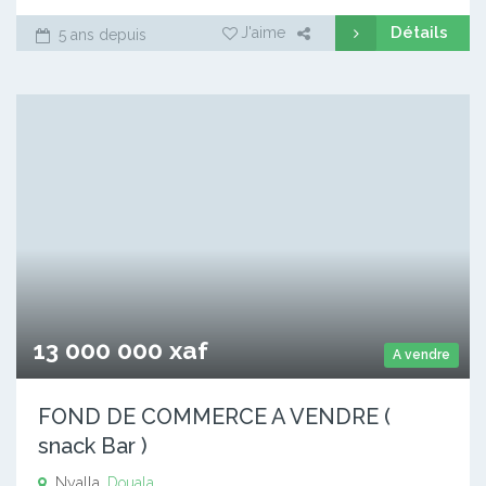
Détails
J'aime
5 ans depuis
13 000 000 xaf
A vendre
FOND DE COMMERCE A VENDRE (
snack Bar )
Nyalla,
Douala