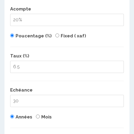
Acompte
Poucentage (%)
Fixed ( xaf)
Taux (%)
Echéance
Années
Mois