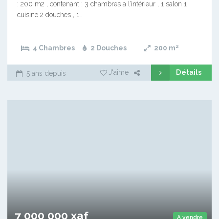
: 200 m2 , contenant : 3 chambres a l’intérieur , 1 salon 1
cuisine 2 douches , 1…
4 Chambres
2 Douches
200
m²
Détails
J'aime
5 ans depuis
7 000 000 xaf
A vendre