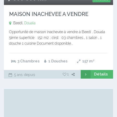
MAISON INACHEVEE A VENDRE
Beedi,
Douala
Opportunité de maison inachevée à vendre à Beedi , Douala
5ème superficie : 152 m2 ; c’est : 03 chambres , 1 salon , 1
douche 1 cuisine Document disponible…
3 Chambres
1 Douches
157
m²
Détails
1
5 ans depuis