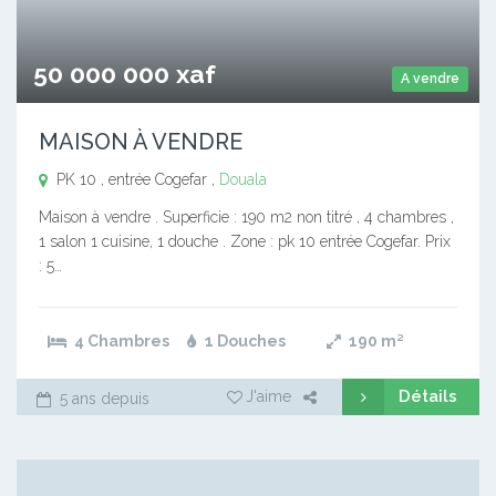
50 000 000 xaf
A vendre
MAISON À VENDRE
PK 10 , entrée Cogefar ,
Douala
Maison à vendre . Superficie : 190 m2 non titré , 4 chambres ,
1 salon 1 cuisine, 1 douche . Zone : pk 10 entrée Cogefar. Prix
: 5…
4 Chambres
1 Douches
190
m²
Détails
J'aime
5 ans depuis