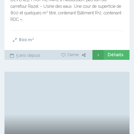
carrefour Razel – Usine des eaux. Une cour de superficie de
800 et quelques m² titré, contenant Bâtiment R+2, contenant :
RDC =…
800
m²
Détails
J'aime
5 ans depuis