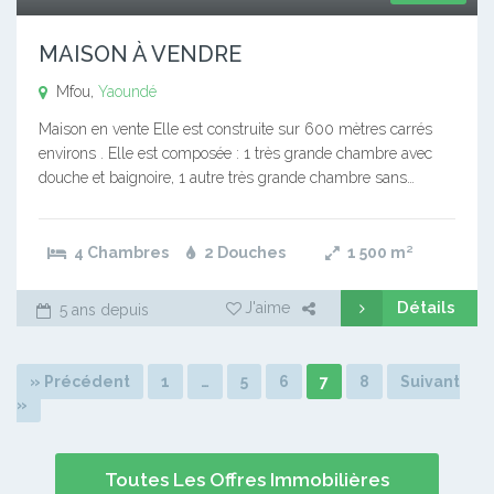
MAISON À VENDRE
Mfou,
Yaoundé
Maison en vente Elle est construite sur 600 mètres carrés
environs . Elle est composée : 1 très grande chambre avec
douche et baignoire, 1 autre très grande chambre sans…
4 Chambres
2 Douches
1 500
m²
Détails
J'aime
5 ans depuis
» Précédent
1
…
5
6
7
8
Suivant
»
Toutes Les Offres Immobilières