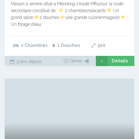
Maison a vendre situé a Mendong 2(route Mfou)sur la route
secondaire constitué de :
2 chambres+placards
Un
grand salon
2 douches
une grande cuisine+magasin
Un forage d’eau…
2 Chambres
1 Douches
500
Détails
J'aime
5 ans depuis