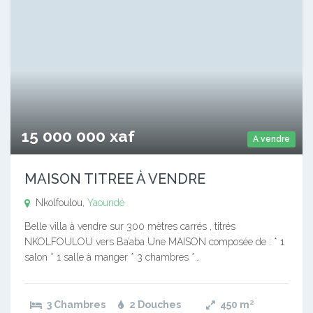
15 000 000 xaf
A vendre
MAISON TITREE À VENDRE
Nkolfoulou,
Yaoundé
Belle villa à vendre sur 300 mètres carrés , titrés
NKOLFOULOU vers Ba’aba Une MAISON composée de : * 1
salon * 1 salle à manger * 3 chambres *…
3 Chambres
2 Douches
450
m²