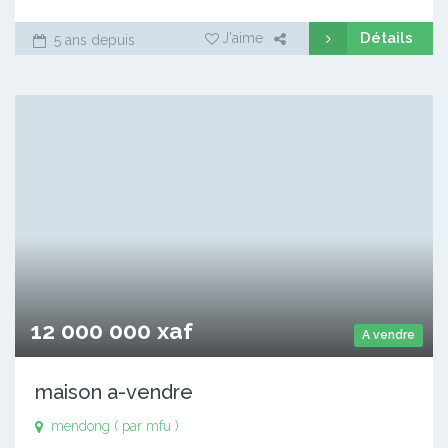
Détails
J'aime
5 ans depuis
12 000 000 xaf
A vendre
maison a-vendre
mendong ( par mfu )