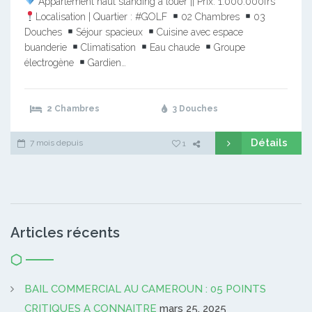
Appartement haut standing à louer || Prix: 1.000.000frs
Localisation | Quartier : #GOLF
02 Chambres
03
Douches
Séjour spacieux
Cuisine avec espace
buanderie
Climatisation
Eau chaude
Groupe
électrogène
Gardien…
2 Chambres
3 Douches
Détails
7 mois depuis
1
Articles récents
BAIL COMMERCIAL AU CAMEROUN : 05 POINTS
CRITIQUES A CONNAITRE
mars 25, 2025