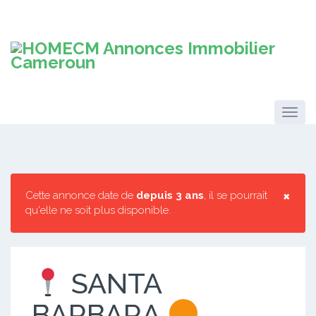
×
Cette annonce date de
depuis 3 ans
, il se pourrait
qu'elle ne soit plus disponible.
SANTA
BARBARA