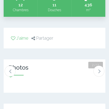
12
11
436
Chambres
Douches
m²
J'aime
Partager
2 / 11
Photos