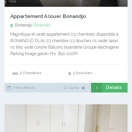
mois
Appartement A louer Bonandjo
Bonandjo
Bonandjo
Magnifique et vaste appartement 03 chambres disponible à
BONANDJO DLA1 03 chambre 03 douches 01 vaste salon
01 très vaste cuisine Balcons buanderie Groupe électrogène
Parking forage gardin Prx: 850.000Fr…
3 Chambres
3 Douches
Détails
7 mois depuis
J'aime