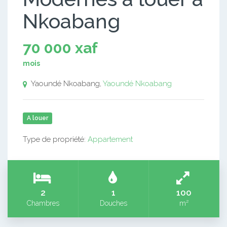
Nkoabang
70 000 xaf
mois
Yaoundé Nkoabang,
Yaoundé Nkoabang
A louer
Type de propriété:
Appartement
2
1
100
Chambres
Douches
m²