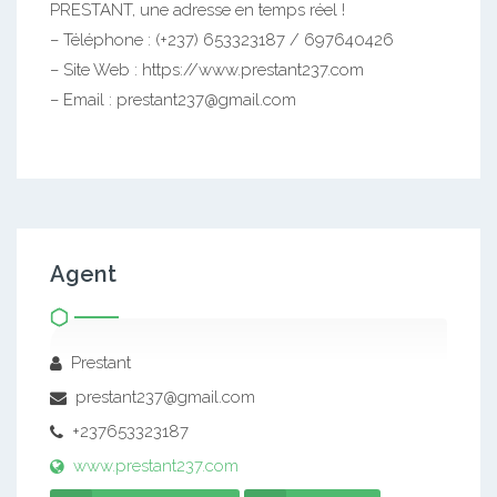
PRESTANT, une adresse en temps réel !
– Téléphone : (+237) 653323187 / 697640426
– Site Web : https://www.prestant237.com
– Email : prestant237@gmail.com
Agent
Prestant
prestant237@gmail.com
+237653323187
www.prestant237.com