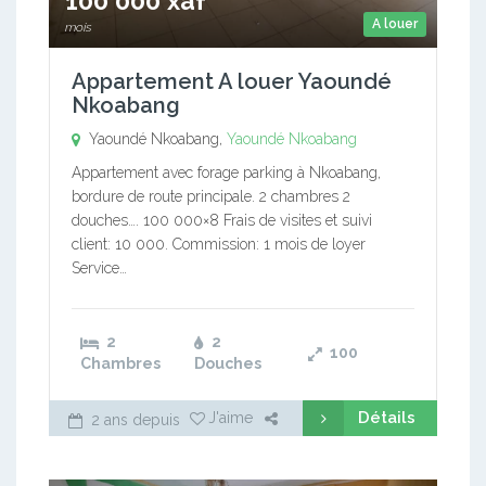
100 000 xaf
A louer
mois
Appartement A louer Yaoundé
Nkoabang
Yaoundé Nkoabang,
Yaoundé Nkoabang
Appartement avec forage parking à Nkoabang,
bordure de route principale. 2 chambres 2
douches…. 100 000×8 Frais de visites et suivi
client: 10 000. Commission: 1 mois de loyer
Service…
2
2
100
Chambres
Douches
Détails
J'aime
2 ans depuis