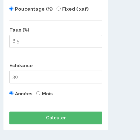
Poucentage (%)
Fixed ( xaf)
Taux (%)
Echéance
Années
Mois
Calculer