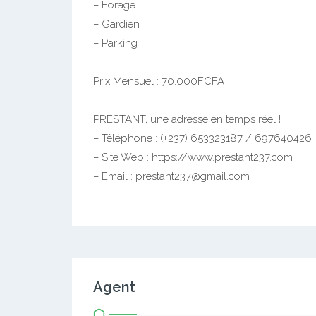
– Forage
– Gardien
– Parking
Prix Mensuel : 70.000FCFA
PRESTANT, une adresse en temps réel !
– Téléphone : (+237) 653323187 / 697640426
– Site Web : https://www.prestant237.com
– Email : prestant237@gmail.com
Agent