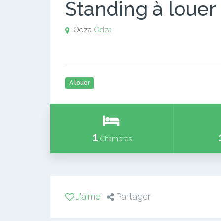
Standing à louer
Odza
Odza
A louer
1
Chambres
J'aime
Partager