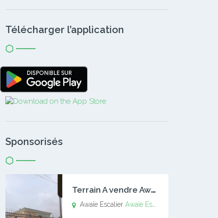
Télécharger l’application
Sponsorisés
T
errain A vendre Awaïe Escalier
Awaïe Escalier
Awaïe Escalier