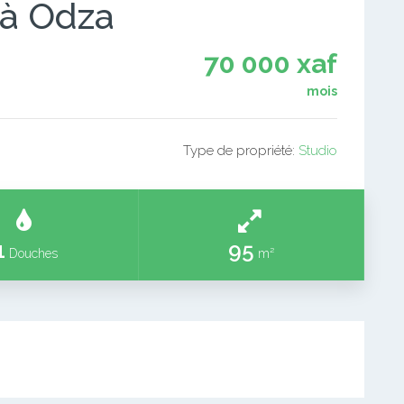
 à Odza
70 000 xaf
mois
Type de propriété:
Studio
1
95
Douches
m²