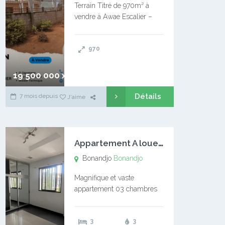
Terrain Titré de 970m² à
vendre à Awae Escalier –
Situé à Manassa, vers
Ngoantet – Non loin de
970
l’Université Catholique –
Encore d’autres Espaces
Disponibles – Terrain Titré –
19 500 000 xaf
…
Détails
7 mois depuis
J'aime
A
ppartement A louer Bonandjo
Bonandjo
Bonandjo
Magnifique et vaste
appartement 03 chambres
disponible à BONANDJO
DLA1 03 chambre 03
3
3
douches 01 vaste salon 01