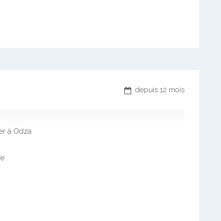
depuis 12 mois
er à Odza
re