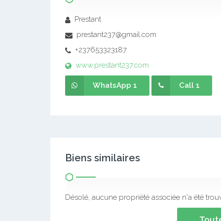
Prestant
prestant237@gmail.com
+237653323187
www.prestant237.com
WhatsApp 1
Call 1
Biens similaires
Désolé, aucune propriété associée n'a été trou
Toute