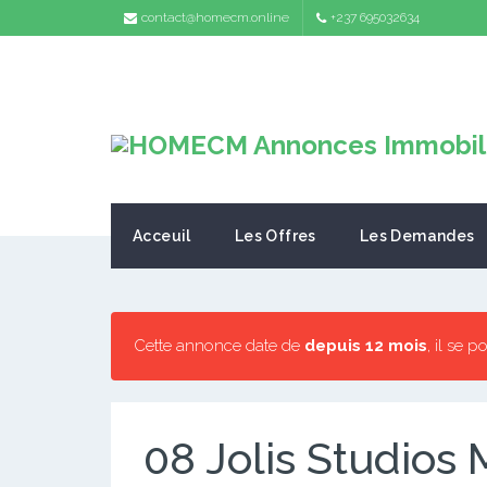
contact@homecm.online
+237 695032634
Acceuil
Les Offres
Les Demandes
Cette annonce date de
depuis 12 mois
, il se 
08 Jolis Studios