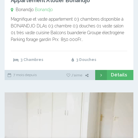
Appartement A louer Bonandjo
Bonandjo
Bonandjo
Magnifique et vaste appartement 03 chambres disponible à
BONANDJO DLA1 03 chambre 03 douches 01 vaste salon
01 très vaste cuisine Balcons buanderie Groupe électrogène
Parking forage gardin Prx: 850.000Fr…
3 Chambres
3 Douches
Détails
7 mois depuis
J'aime