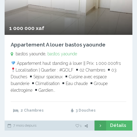
1 000 000 xaf
Appartement A louer bastos yaounde
bastos yaounde,
bastos yaounde
Appartement haut standing à louer || Prix: 1.000.000frs
Localisation | Quartier : #GOLF
02 Chambres
03
Douches
Séjour spacieux
Cuisine avec espace
buanderie
Climatisation
Eau chaude
Groupe
électrogène
Gardien…
2 Chambres
3 Douches
Détails
7 mois depuis
1