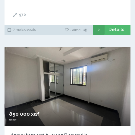
970
Détails
7 mois depuis
J'aime
850 000 xaf
mois