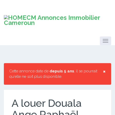
×
Cette annonce date de
depuis 5 ans
, il se pourrait
qu'elle ne soit plus disponible.
A louer Douala
Ange Raphaël