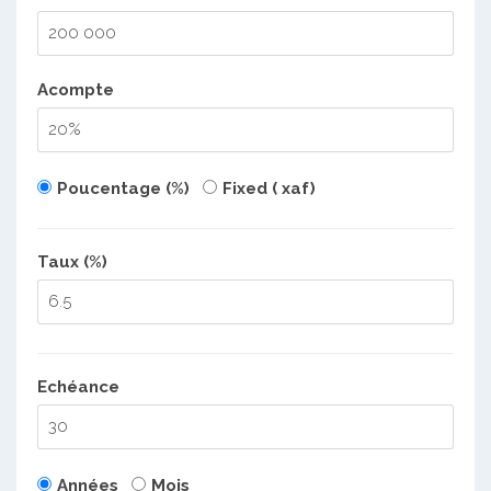
Acompte
Poucentage (%)
Fixed ( xaf)
Taux (%)
Echéance
Années
Mois