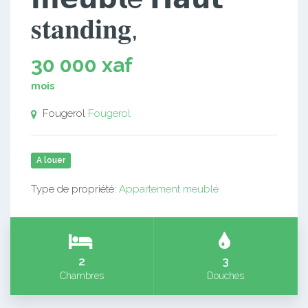
𝐬𝐭𝐚𝐧𝐝𝐢𝐧𝐠,
30 000 xaf
mois
Fougerol
Fougerol
A louer
Type de propriété:
Appartement meublé
2
3
Chambres
Douches