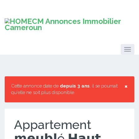
×
Cette annonce date de
depuis 3 ans
, il se pourrait
qu'elle ne soit plus disponible.
Appartement
𝗺𝗲𝘂𝗯𝗹é 𝗛𝗮𝘂𝘁