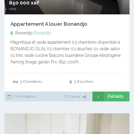
850 000 xaf
mois
Appartement A louer Bonandjo
Bonandjo
Bonandjo
Magnifique et vaste appartement 03 chambres disponible à
BONANDJO DLA1 03 chambre 03 douches 01 vaste salon
01 très vaste cuisine Balcons buanderie Groupe électrogène
Parking forage gardin Prx: 850.000Fr…
3 Chambres
3 Douches
Détails
7 mois depuis
J'aime