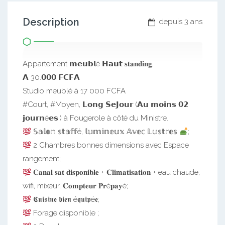
Description
depuis 3 ans
Appartement 𝗺𝗲𝘂𝗯𝗹é 𝗛𝗮𝘂𝘁 𝐬𝐭𝐚𝐧𝐝𝐢𝐧𝐠,
𝗔 30.𝟬𝟬𝟬 𝗙𝗖𝗙𝗔
Studio meublé à 17 000 FCFA
#Court, #Moyen, 𝗟𝗼𝗻𝗴 𝗦𝗲𝗝𝗼𝘂𝗿 (𝗔𝘂 𝗺𝗼𝗶𝗻𝘀 𝟬𝟮
𝗷𝗼𝘂𝗿𝗻é𝗲𝘀.) à Fougerole à côté du Ministre.
𝕊𝕒𝕝𝕠𝕟 𝕤𝕥𝕒𝕗𝕗é, 𝕝𝕦𝕞𝕚𝕟𝕖𝕦𝕩 𝔸𝕧𝕖𝕔 𝕃𝕦𝕤𝕥𝕣𝕖𝕤
;
2 Chambres bonnes dimensions avec Espace
rangement;
𝐂𝐚𝐧𝐚𝐥 𝐬𝐚𝐭 𝐝𝐢𝐬𝐩𝐨𝐧𝐢𝐛𝐥𝐞 + 𝐂𝐥𝐢𝐦𝐚𝐭𝐢𝐬𝐚𝐭𝐢𝐨𝐧 + eau chaude,
wifi, mixeur, 𝐂𝐨𝐦𝐩𝐭𝐞𝐮𝐫 𝐏𝐫é𝐩𝐚𝐲é;
𝕮𝖚𝖎𝖘𝖎𝖓𝖊 𝖇𝖎𝖊𝖓 é𝖖𝖚𝖎𝖕é𝖊;
Forage disponible ;