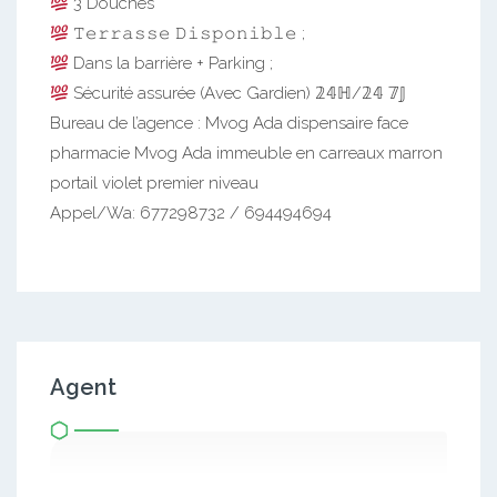
3 Douches
𝚃𝚎𝚛𝚛𝚊𝚜𝚜𝚎 𝙳𝚒𝚜𝚙𝚘𝚗𝚒𝚋𝚕𝚎 ;
Dans la barrière + Parking ;
Sécurité assurée (Avec Gardien) 𝟚𝟜ℍ/𝟚𝟜 𝟟𝕁
Bureau de l’agence : Mvog Ada dispensaire face
pharmacie Mvog Ada immeuble en carreaux marron
portail violet premier niveau
Appel/Wa: 677298732 / 694494694
Agent