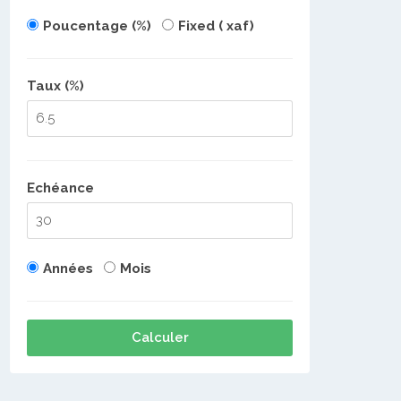
Poucentage (%)
Fixed ( xaf)
Taux (%)
Echéance
Années
Mois
Calculer