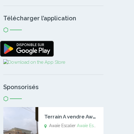
Télécharger l’application
Sponsorisés
T
errain A vendre Awaïe Escalier
Awaïe Escalier
Awaïe Escalier