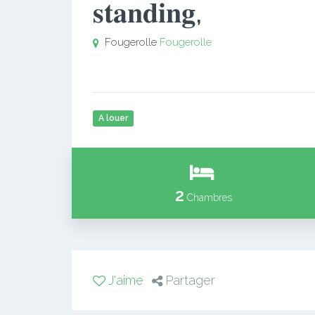
𝐬𝐭𝐚𝐧𝐝𝐢𝐧𝐠,
Fougerolle
Fougerolle
A louer
2
Chambres
J'aime
Partager