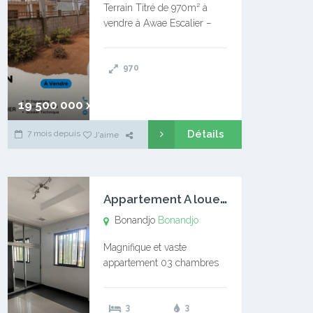
Terrain Titré de 970m² à
vendre à Awae Escalier –
Situé à Manassa, vers
Ngoantet – Non loin de
970
l’Université Catholique –
Encore d’autres Espaces
Disponibles – Terrain Titré –
19 500 000 xaf
…
Détails
7 mois depuis
J'aime
A
ppartement A louer Bonandjo
Bonandjo
Bonandjo
Magnifique et vaste
appartement 03 chambres
disponible à BONANDJO
DLA1 03 chambre 03
3
3
douches 01 vaste salon 01