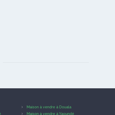
Maison à vendre à Douala
é
Maison à vendre à Yaoundé