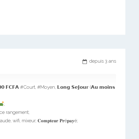
depuis 3 ans
𝟬𝟬 𝗙𝗖𝗙𝗔 #Court, #Moyen, 𝗟𝗼𝗻𝗴 𝗦𝗲𝗝𝗼𝘂𝗿 (𝗔𝘂 𝗺𝗼𝗶𝗻𝘀
;
ce rangement;
+ eau chaude, wifi, mixeur, 𝐂𝐨𝐦𝐩𝐭𝐞𝐮𝐫 𝐏𝐫é𝐩𝐚𝐲é;