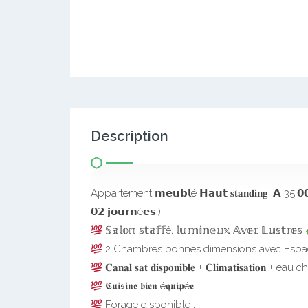
Description
Appartement 𝗺𝗲𝘂𝗯𝗹é 𝗛𝗮𝘂𝘁 𝐬𝐭𝐚𝐧𝐝𝐢𝐧𝐠, 𝗔 35.
𝟬𝟮 𝗷𝗼𝘂𝗿𝗻é𝗲𝘀.)
𝕊𝕒𝕝𝕠𝕟 𝕤𝕥𝕒𝕗𝕗é, 𝕝𝕦𝕞𝕚𝕟𝕖𝕦𝕩 𝔸𝕧𝕖𝕔 𝕃𝕦𝕤𝕥𝕣𝕖𝕤
2 Chambres bonnes dimensions avec Espa
𝐂𝐚𝐧𝐚𝐥 𝐬𝐚𝐭 𝐝𝐢𝐬𝐩𝐨𝐧𝐢𝐛𝐥𝐞 + 𝐂𝐥𝐢𝐦𝐚𝐭𝐢𝐬𝐚𝐭𝐢𝐨𝐧 
𝕮𝖚𝖎𝖘𝖎𝖓𝖊 𝖇𝖎𝖊𝖓 é𝖖𝖚𝖎𝖕é𝖊;
Forage disponible ;