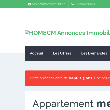
contact@homecm.online
+237 695032634
Acceuil
Les Offres
Les Demandes
Cette annonce date de
depuis 3 ans
, il se pou
Appartement 𝗺𝗲𝘂