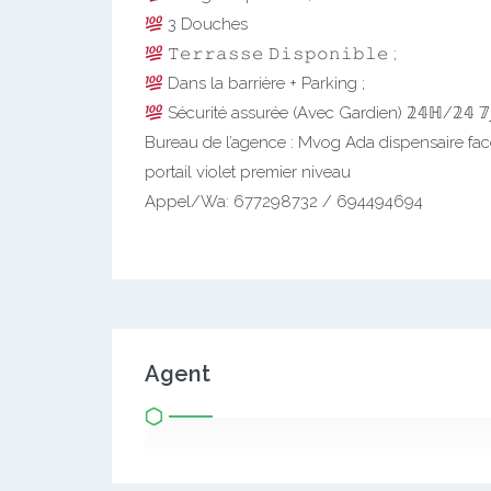
3 Douches
𝚃𝚎𝚛𝚛𝚊𝚜𝚜𝚎 𝙳𝚒𝚜𝚙𝚘𝚗𝚒𝚋𝚕𝚎 ;
Dans la barrière + Parking ;
Sécurité assurée (Avec Gardien) 𝟚𝟜ℍ/𝟚𝟜 𝟟
Bureau de l’agence : Mvog Ada dispensaire f
portail violet premier niveau
Appel/Wa: 677298732 / 694494694
Agent