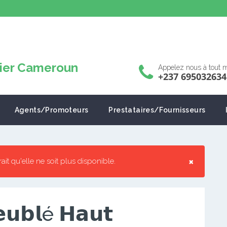
Appelez nous à tout
+237 695032634
Agents/Promoteurs
Prestataires/Fournisseurs
×
rrait qu'elle ne soit plus disponible.
𝗯𝗹é 𝗛𝗮𝘂𝘁