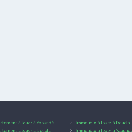
rtement à louer à Yaoundé
Immeuble à louer à Douala
rtement à louer à Douala
Immeuble à louer à Yaound