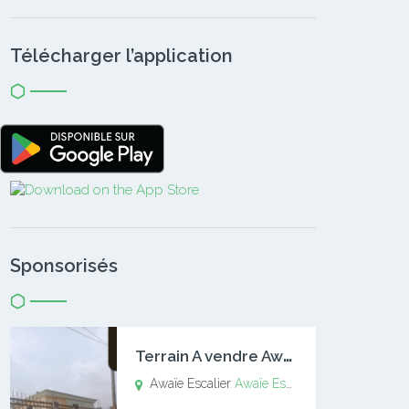
Télécharger l’application
Sponsorisés
T
errain A vendre Awaïe Escalier
Awaïe Escalier
Awaïe Escalier