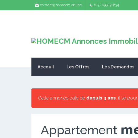
contact@homecm.online
+237 695032634
Acceuil
Les Offres
Les Demandes
Cette annonce date de
depuis 3 ans
, il se pou
Appartement 𝗺𝗲𝘂