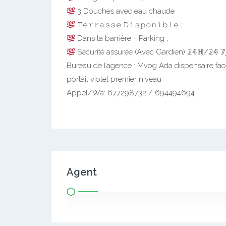
3 Douches avec eau chaude
𝚃𝚎𝚛𝚛𝚊𝚜𝚜𝚎 𝙳𝚒𝚜𝚙𝚘𝚗𝚒𝚋𝚕𝚎 ;
Dans la barrière + Parking ;
Sécurité assurée (Avec Gardien) 𝟚𝟜ℍ/𝟚𝟜 𝟟
Bureau de l’agence : Mvog Ada dispensaire f
portail violet premier niveau
Appel/Wa: 677298732 / 694494694
Agent