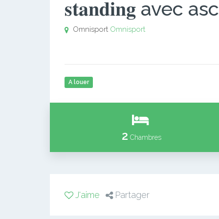
𝐬𝐭𝐚𝐧𝐝𝐢𝐧𝐠 avec a
Omnisport
Omnisport
A louer
2
Chambres
J'aime
Partager