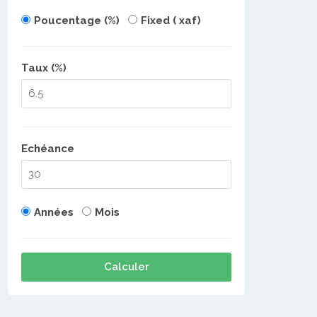
Poucentage (%)
Fixed ( xaf)
Taux (%)
Echéance
Années
Mois
Calculer