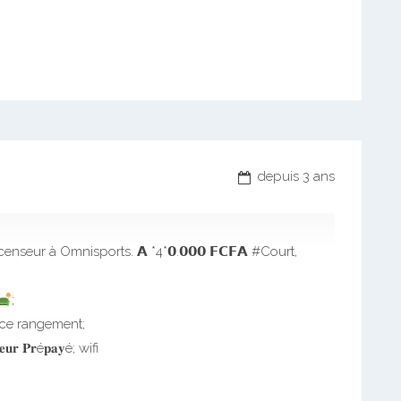
depuis 3 ans
 ascenseur à Omnisports. 𝗔 *4*𝟬.𝟬𝟬𝟬 𝗙𝗖𝗙𝗔 #Court,
;
ce rangement;
𝐩𝐭𝐞𝐮𝐫 𝐏𝐫é𝐩𝐚𝐲é; wifi