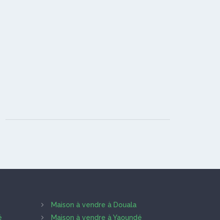
Maison à vendre à Douala
é
Maison à vendre à Yaoundé