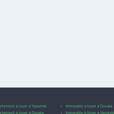
rtement à louer à Yaoundé
Immeuble à louer à Douala
rtement à louer à Douala
Immeuble à louer à Yaound