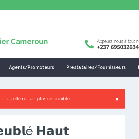
Appelez nous à tout
+237 695032634
Agents/Promoteurs
Prestataires/Fournisseurs
×
rrait qu'elle ne soit plus disponible.
𝗯𝗹é 𝗛𝗮𝘂𝘁