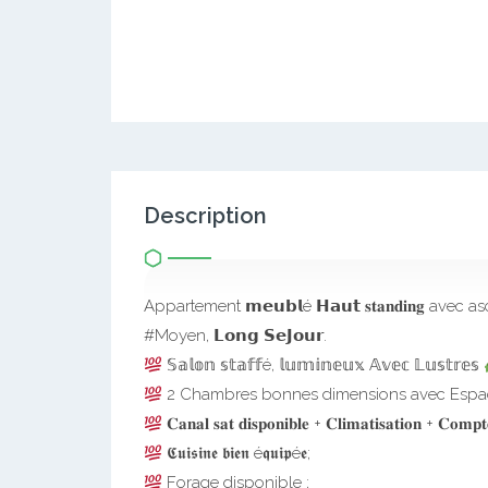
Description
Appartement 𝗺𝗲𝘂𝗯𝗹é 𝗛𝗮𝘂𝘁 𝐬𝐭𝐚𝐧𝐝𝐢𝐧𝐠 avec
#Moyen, 𝗟𝗼𝗻𝗴 𝗦𝗲𝗝𝗼𝘂𝗿.
𝕊𝕒𝕝𝕠𝕟 𝕤𝕥𝕒𝕗𝕗é, 𝕝𝕦𝕞𝕚𝕟𝕖𝕦𝕩 𝔸𝕧𝕖𝕔 𝕃𝕦𝕤𝕥𝕣𝕖𝕤
2 Chambres bonnes dimensions avec Espa
𝐂𝐚𝐧𝐚𝐥 𝐬𝐚𝐭 𝐝𝐢𝐬𝐩𝐨𝐧𝐢𝐛𝐥𝐞 + 𝐂𝐥𝐢𝐦𝐚𝐭𝐢𝐬𝐚𝐭𝐢𝐨𝐧 + 𝐂𝐨𝐦
𝕮𝖚𝖎𝖘𝖎𝖓𝖊 𝖇𝖎𝖊𝖓 é𝖖𝖚𝖎𝖕é𝖊;
Forage disponible ;