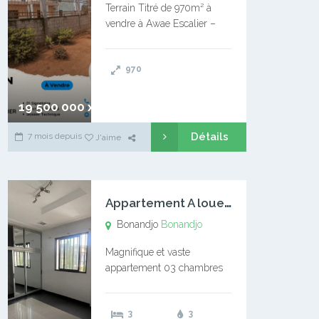
Terrain Titré de 970m² à
vendre à Awae Escalier –
Situé à Manassa, vers
Ngoantet – Non loin de
970
l’Université Catholique –
Encore d’autres Espaces
Disponibles – Terrain Titré –
19 500 000 xaf
…
Détails
7 mois depuis
J'aime
A
ppartement A louer Bonandjo
Bonandjo
Bonandjo
Magnifique et vaste
appartement 03 chambres
disponible à BONANDJO
DLA1 03 chambre 03
3
3
douches 01 vaste salon 01