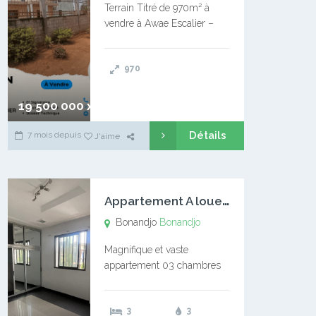
Terrain Titré de 970m² à
vendre à Awae Escalier –
Situé à Manassa, vers
Ngoantet – Non loin de
970
l’Université Catholique –
Encore d’autres Espaces
Disponibles – Terrain Titré –
19 500 000 xaf
…
Détails
7 mois depuis
J'aime
A
ppartement A louer Bonandjo
Bonandjo
Bonandjo
Magnifique et vaste
appartement 03 chambres
disponible à BONANDJO
DLA1 03 chambre 03
3
3
douches 01 vaste salon 01