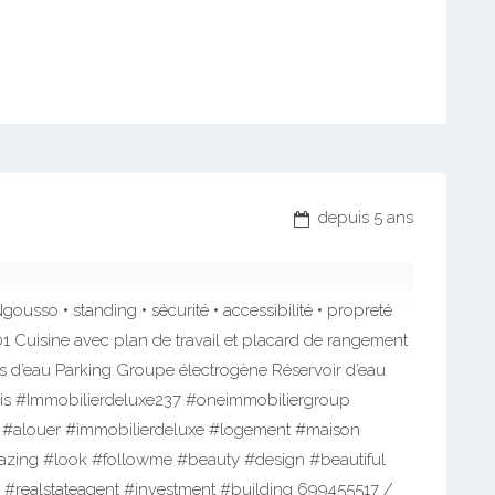
depuis 5 ans
sso • standing • sécurité • accessibilité • propreté
1 Cuisine avec plan de travail et placard de rangement
s d’eau Parking Groupe électrogène Réservoir d’eau
mois #Immobilierdeluxe237 #oneimmobiliergroup
#alouer #immobilierdeluxe #logement #maison
zing #look #followme #beauty #design #beautiful
e #realstateagent #investment #building 699455517 /