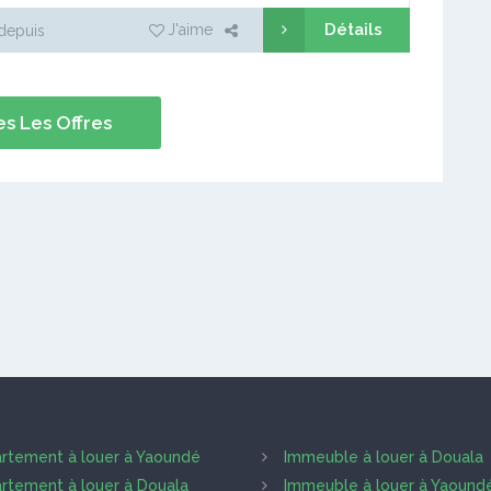
Détails
J'aime
depuis
s Les Offres
rtement à louer à Yaoundé
Immeuble à louer à Douala
rtement à louer à Douala
Immeuble à louer à Yaound