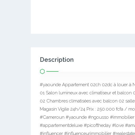
Description
#yaounde Appartement 02ch 02dc à louer à Ngou
01 Salon lumineux avec climatiseur et balcon 0
02 Chambres climatisées avec balcon 02 salle
Magasin Vigile 24h/24 Prix : 250.000 fcfa / 
#Cameroun #yaounde #ngousso #immobilier 
#appartementdeluxe #picoftheday #love #ama
#influencer #influenceurimmobilier #realestat