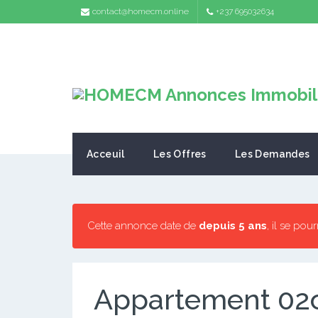
contact@homecm.online
+237 695032634
Acceuil
Les Offres
Les Demandes
Cette annonce date de
depuis 5 ans
, il se pou
Appartement 02c