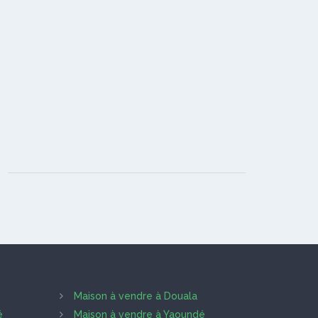
Maison à vendre à Douala
é
Maison à vendre à Yaoundé