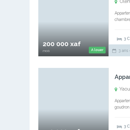
Ole
Appartem
chambres
suivi cl
3 
200 000 xaf
A louer
3 ans 
mois
Yaou
Appartem
goudro
grandes
3 