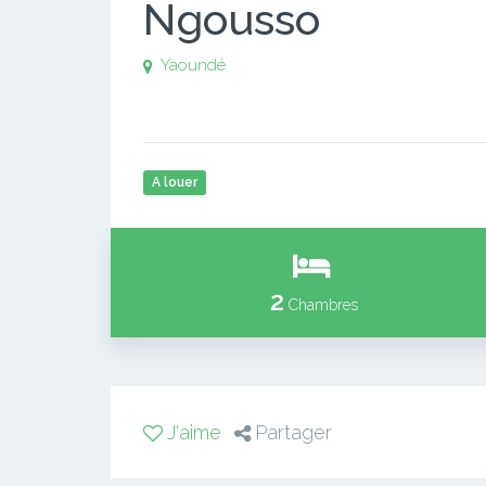
Ngousso
Yaoundé
A louer
2
Chambres
J'aime
Partager