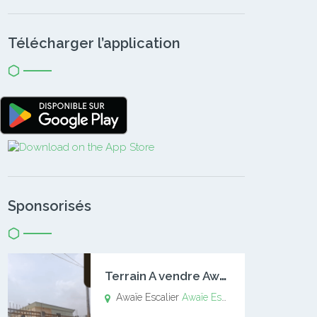
Télécharger l’application
Sponsorisés
T
errain A vendre Awaïe Escalier
Awaïe Escalier
Awaïe Escalier