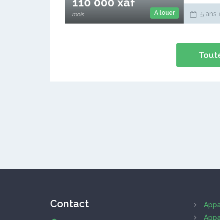
110 000 xaf
A louer
5 ans 
mois
Toute
Contact
Appa
Appa