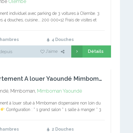
mbé
Olembé
ent individuel avec parking de 3 voitures à Olembe. 3
 4 douches, cuisine…. 200 000×12 Frais de visites et
ient: 10 000. Commission: 1 mois de loyer Service…
Chambres
4 Douches
Détails
J'aime
depuis
Appartement A louer Yaoundé Mimboman
ndé, Mimboman,
Mimboman
Yaoundé
ent à louer situé à Mimboman dispensaire non loin du
n
Configuration : * 1 grand salon * 1 salle à manger * 3
 chambres * 2 douches…
Chambres
2 Douches