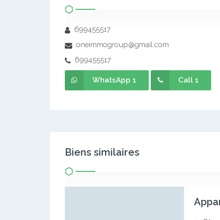
699455517
oneimmogroup@gmail.com
699455517
WhatsApp 1
Call 1
Biens similaires