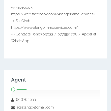
:
-> Facebook :
https://web.facebook.com/AtangoImmoServices/
-> Site Web :
https://www.atangoimmoservices.com/
-> Contacts : 696763033 / 677999708 / Appel et
WhatsApp
Agent
696763033
etsatango@gmail.com