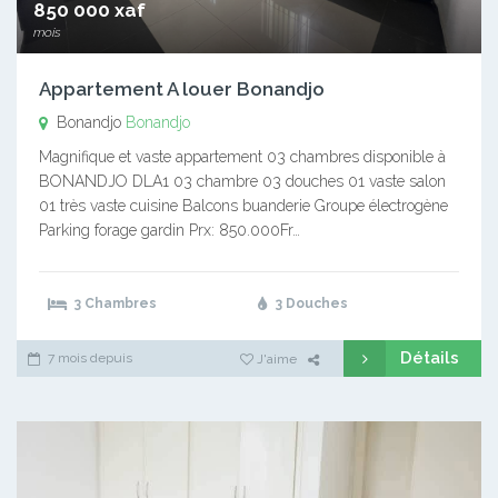
850 000 xaf
mois
Appartement A louer Bonandjo
Bonandjo
Bonandjo
Magnifique et vaste appartement 03 chambres disponible à
BONANDJO DLA1 03 chambre 03 douches 01 vaste salon
01 très vaste cuisine Balcons buanderie Groupe électrogène
Parking forage gardin Prx: 850.000Fr…
3 Chambres
3 Douches
Détails
7 mois depuis
J'aime