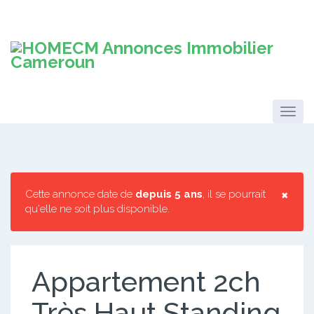
×
Cette annonce date de
depuis 5 ans
, il se pourrait
qu'elle ne soit plus disponible.
Appartement 2ch
Très Haut Standing