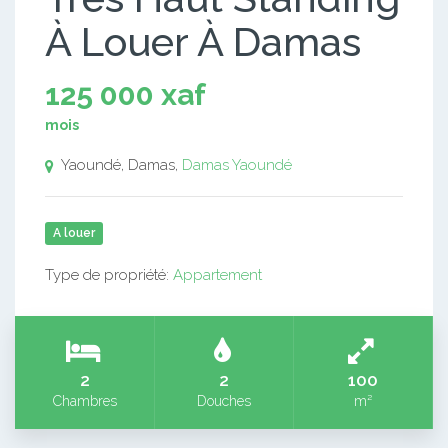
À Louer À Damas
125 000 xaf
mois
Yaoundé, Damas,
Damas
Yaoundé
A louer
Type de propriété:
Appartement
2
2
100
Chambres
Douches
m²