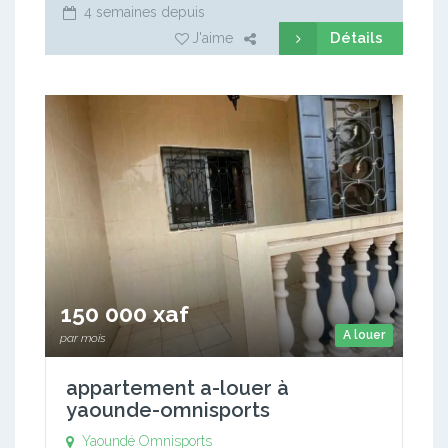
4 semaines depuis
Détails
J'aime
150 000 xaf
A louer
par mois
appartement a-louer à
yaounde-omnisports
Yaoundé Omnisports