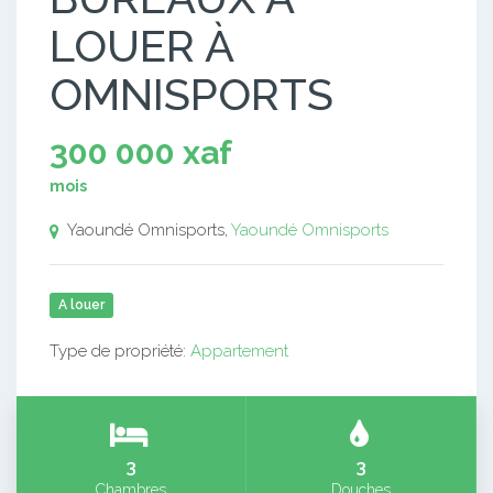
LOUER À
OMNISPORTS
300 000 xaf
mois
Yaoundé Omnisports,
Yaoundé Omnisports
A louer
Type de propriété:
Appartement
3
3
Chambres
Douches