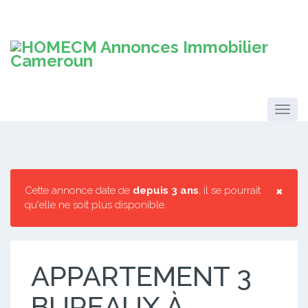
×
Cette annonce date de
depuis 3 ans
, il se pourrait
qu'elle ne soit plus disponible.
APPARTEMENT 3
BUREAUX À