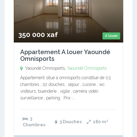
350 000 xaf
A louer
Appartement A louer Yaoundé
Omnisports
Yaoundé Omnisports,
Yaoundé Omnisports
Appartement situé à omnisports constitué de 03
chambres , 02 douches , séjour , cuisine , wc
visiteurs, buanderie , vigile , caméra vidéo
surveillance , parking . Prix :…
3
3 Douches
180
m²
Chambres