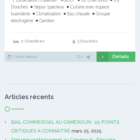
Localisation | Quartier : #GOLF
02 Chambres
03
Douches
Séjour spacieux
Cuisine avec espace
buanderie
Climatisation
Eau chaude
Groupe
électrogène
Gardien…
2 Chambres
3 Douches
Détails
7 mois depuis
1
Articles récents
BAIL COMMERCIAL AU CAMEROUN : 05 POINTS
CRITIQUES A CONNAITRE
mars 25, 2025
Annuaire professionnel au Cameroun : S’inscrire