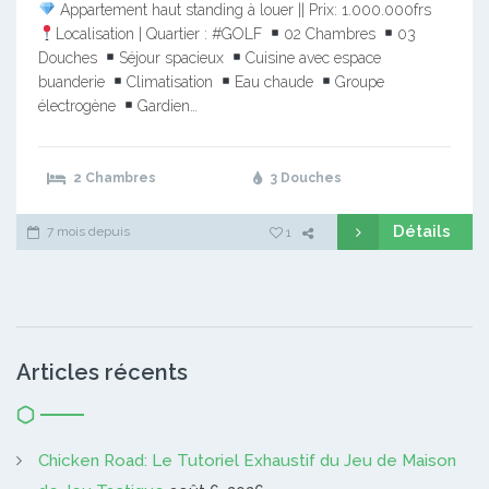
Appartement haut standing à louer || Prix: 1.000.000frs
Localisation | Quartier : #GOLF
02 Chambres
03
Douches
Séjour spacieux
Cuisine avec espace
buanderie
Climatisation
Eau chaude
Groupe
électrogène
Gardien…
2 Chambres
3 Douches
Détails
7 mois depuis
1
Articles récents
Chicken Road: Le Tutoriel Exhaustif du Jeu de Maison