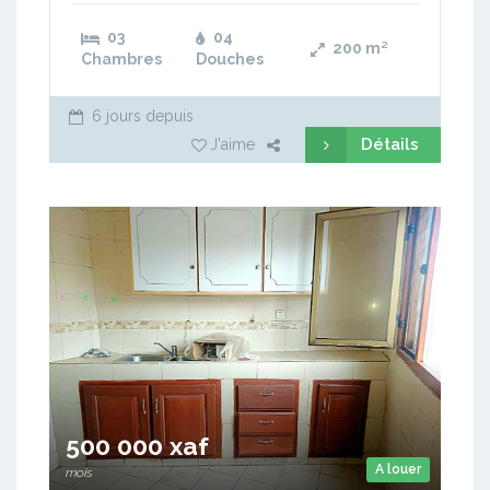
03
04
200
m²
Chambres
Douches
6 jours depuis
Détails
J'aime
500 000 xaf
A louer
mois