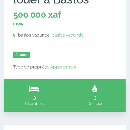
500 000 xaf
mois
bastos yaounde,
bastos yaounde
A louer
Type de propriété:
Appartement
3
3
Chambres
Douches