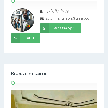
237676748279
sdjomnangnjipia@gmail.com
WhatsApp 1
Call 1
Biens similaires