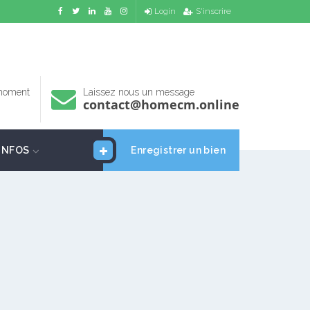
Login
S'inscrire
 moment
Laissez nous un message
contact@homecm.online
INFOS
Enregistrer un bien