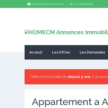
contact@homecm.online
+237 695032634
Acceuil
Les Offres
Les Demandes
Cette annonce date de
depuis 5 ans
, il se pou
Appartement a A