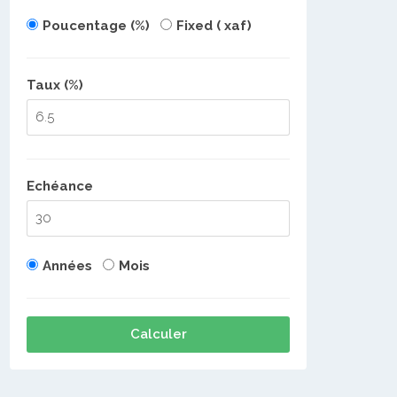
Poucentage (%)
Fixed ( xaf)
Taux (%)
Echéance
Années
Mois
Calculer