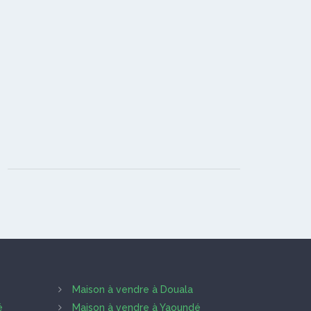
Maison à vendre à Douala
é
Maison à vendre à Yaoundé