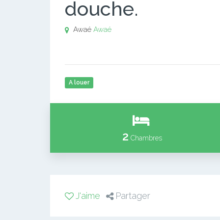
douche.
Awaé
Awaé
A louer
2
Chambres
J'aime
Partager