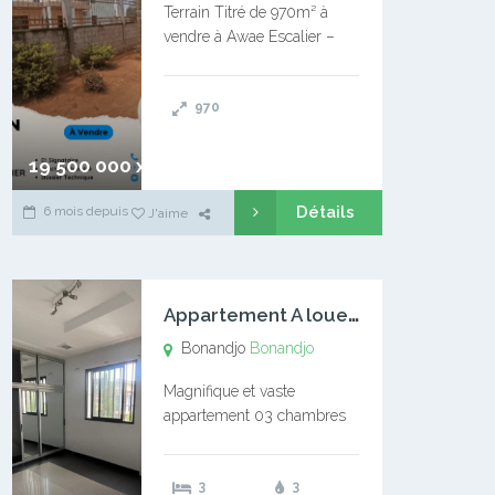
Terrain Titré de 970m² à
vendre à Awae Escalier –
Situé à Manassa, vers
Ngoantet – Non loin de
970
l’Université Catholique –
Encore d’autres Espaces
Disponibles – Terrain Titré –
19 500 000 xaf
…
Détails
6 mois depuis
J'aime
A
ppartement A louer Bonandjo
Bonandjo
Bonandjo
Magnifique et vaste
appartement 03 chambres
disponible à BONANDJO
DLA1 03 chambre 03
3
3
douches 01 vaste salon 01