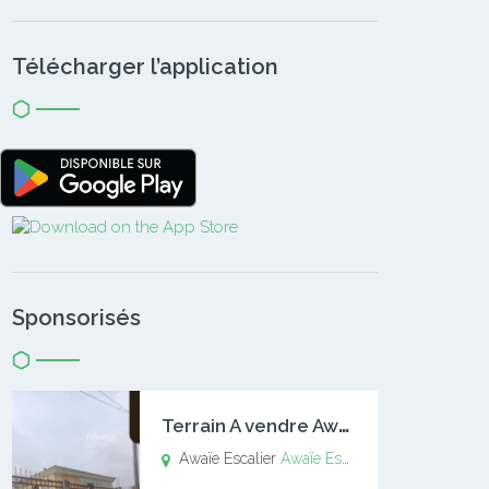
Télécharger l’application
Sponsorisés
T
errain A vendre Awaïe Escalier
Awaïe Escalier
Awaïe Escalier