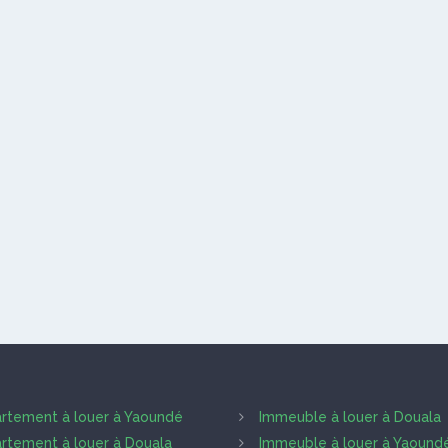
rtement à louer à Yaoundé
Immeuble à louer à Douala
rtement à louer à Douala
Immeuble à louer à Yaound