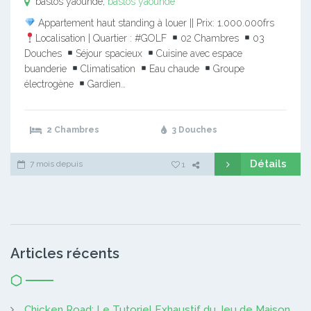
bastos yaounde,
bastos yaounde
Appartement haut standing à louer || Prix: 1.000.000frs
Localisation | Quartier : #GOLF
02 Chambres
03
Douches
Séjour spacieux
Cuisine avec espace
buanderie
Climatisation
Eau chaude
Groupe
électrogène
Gardien…
2 Chambres
3 Douches
Détails
7 mois depuis
1
Articles récents
Chicken Road: Le Tutoriel Exhaustif du Jeu de Maison