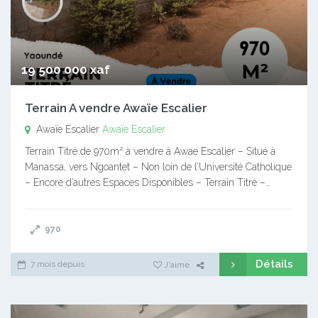
19 500 000 xaf
Terrain A vendre Awaïe Escalier
Awaïe Escalier
Awaïe Escalier
Terrain Titré de 970m² à vendre à Awae Escalier – Situé à
Manassa, vers Ngoantet – Non loin de l’Université Catholique
– Encore d’autres Espaces Disponibles – Terrain Titré –…
970
Détails
7 mois depuis
J'aime