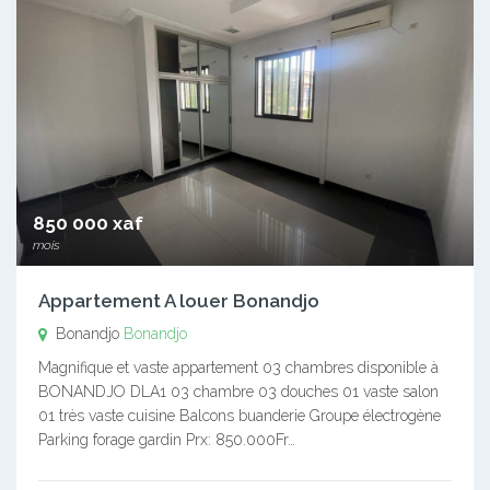
850 000 xaf
mois
Appartement A louer Bonandjo
Bonandjo
Bonandjo
Magnifique et vaste appartement 03 chambres disponible à
BONANDJO DLA1 03 chambre 03 douches 01 vaste salon
01 très vaste cuisine Balcons buanderie Groupe électrogène
Parking forage gardin Prx: 850.000Fr…