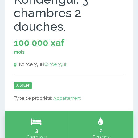
chambres 2
douches.
100 000 xaf
mois
Kondengui
Kondengui
A louer
Type de propriété:
Appartement
3
2
Chambres
Douches