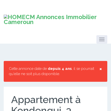
×
Cette annonce date de
depuis 4 ans
, il se pourrait
qu'elle ne soit plus disponible.
Appartement à
Kondengui. 3