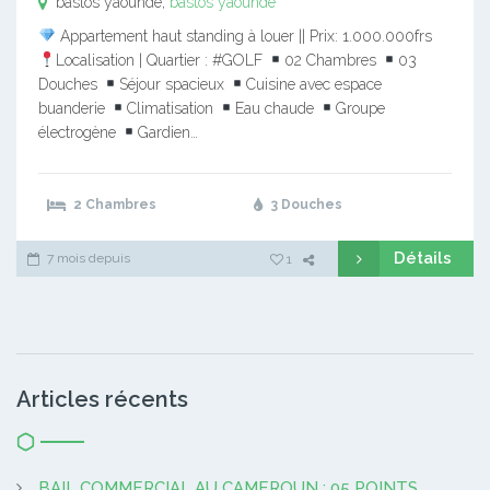
bastos yaounde,
bastos yaounde
Appartement haut standing à louer || Prix: 1.000.000frs
Localisation | Quartier : #GOLF
02 Chambres
03
Douches
Séjour spacieux
Cuisine avec espace
buanderie
Climatisation
Eau chaude
Groupe
électrogène
Gardien…
2 Chambres
3 Douches
Détails
7 mois depuis
1
Articles récents
BAIL COMMERCIAL AU CAMEROUN : 05 POINTS