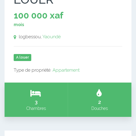
100 000 xaf
mois
logbessou,
Yaoundé
A louer
Type de propriété:
Appartement
3
2
Chambres
Douches