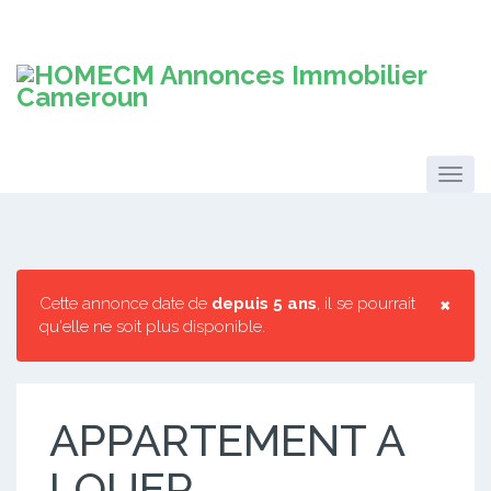
×
Cette annonce date de
depuis 5 ans
, il se pourrait
qu'elle ne soit plus disponible.
APPARTEMENT A
LOUER