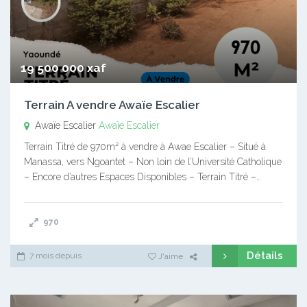
19 500 000 xaf
Terrain A vendre Awaïe Escalier
Awaïe Escalier
Awaïe Escalier
Terrain Titré de 970m² à vendre à Awae Escalier – Situé à
Manassa, vers Ngoantet – Non loin de l’Université Catholique
– Encore d’autres Espaces Disponibles – Terrain Titré –…
970
Détails
7 mois depuis
J'aime