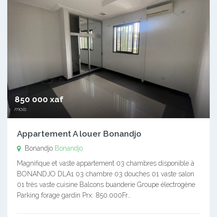
850 000 xaf
mois
Appartement A louer Bonandjo
Bonandjo
Bonandjo
Magnifique et vaste appartement 03 chambres disponible à
BONANDJO DLA1 03 chambre 03 douches 01 vaste salon
01 très vaste cuisine Balcons buanderie Groupe électrogène
Parking forage gardin Prx: 850.000Fr…