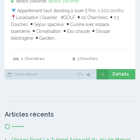
bastos yaounde,
bastos yaounde
Appartement haut standing à louer || Prix: 1.000.000frs
Localisation | Quartier : #GOLF
02 Chambres
03
Douches
Séjour spacieux
Cuisine avec espace
buanderie
Climatisation
Eau chaude
Groupe
électrogène
Gardien…
2 Chambres
3 Douches
Détails
7 mois depuis
1
Articles récents
Chicken Road: Le Tutoriel Exhaustif du Jeu de Maison