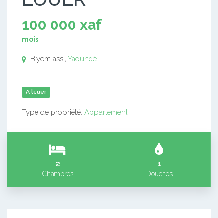
100 000 xaf
mois
Biyem assi,
Yaoundé
A louer
Type de propriété:
Appartement
2
1
Chambres
Douches