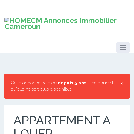
×
Cette annonce date de
depuis 5 ans
, il se pourrait
qu'elle ne soit plus disponible.
APPARTEMENT A
LOUER