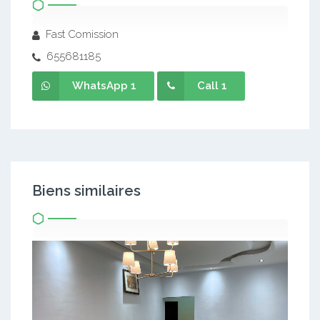
Fast Comission
655681185
WhatsApp 1
Call 1
Biens similaires