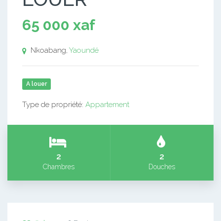
65 000 xaf
Nkoabang,
Yaoundé
A louer
Type de propriété:
Appartement
2
2
Chambres
Douches