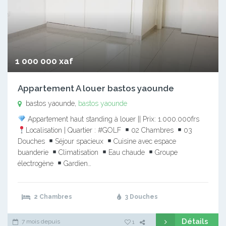
1 000 000 xaf
Appartement A louer bastos yaounde
bastos yaounde,
bastos yaounde
Appartement haut standing à louer || Prix: 1.000.000frs
Localisation | Quartier : #GOLF
02 Chambres
03
Douches
Séjour spacieux
Cuisine avec espace
buanderie
Climatisation
Eau chaude
Groupe
électrogène
Gardien…
2 Chambres
3 Douches
Détails
7 mois depuis
1