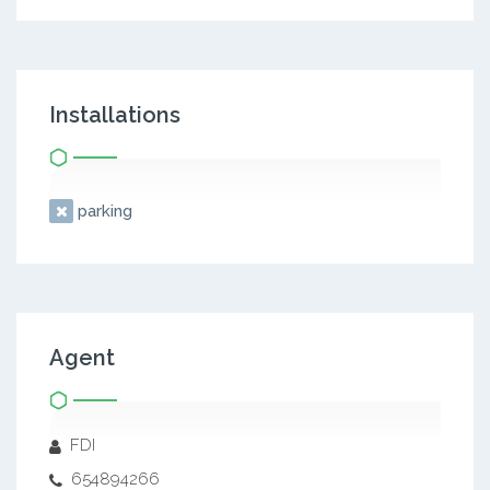
Installations
parking
Agent
FDI
654894266