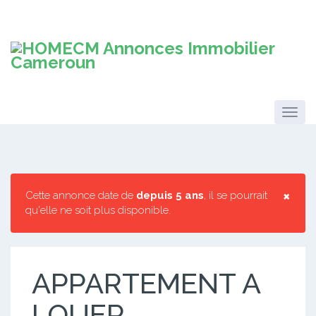
×
Cette annonce date de
depuis 5 ans
, il se pourrait
qu'elle ne soit plus disponible.
APPARTEMENT A
LOUER