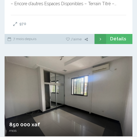
– Encore d’autres Espaces Disponibles – Terrain Titré –…
970
Détails
7 mois depuis
J'aime
850 000 xaf
mois