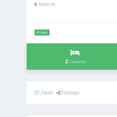
Bepanda
A louer
2
Chambres
J'aime
Partager