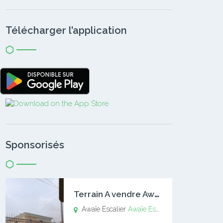
Télécharger l’application
Sponsorisés
T
errain A vendre Awaïe Escalier
Awaïe Escalier
Awaïe Escalier