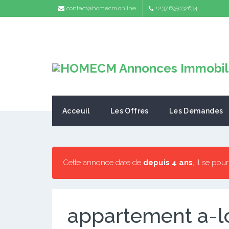
contact@homecm.online
+237 695032634
Acceuil
Les Offres
Les Demandes
Cette annonce date de
depuis 4 ans
, il se pou
appartement a-l