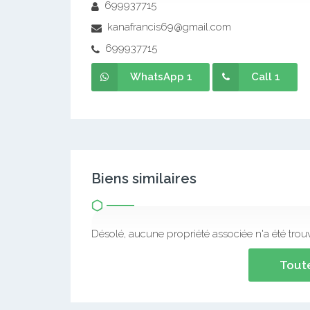
699937715
kanafrancis69@gmail.com
699937715
WhatsApp 1
Call 1
Biens similaires
Désolé, aucune propriété associée n'a été trou
Toute