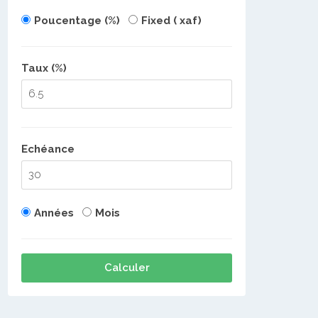
Poucentage (%)
Fixed ( xaf)
Taux (%)
Echéance
Années
Mois
Calculer