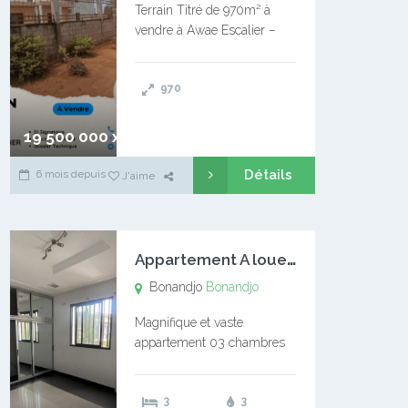
Terrain Titré de 970m² à
vendre à Awae Escalier –
Situé à Manassa, vers
Ngoantet – Non loin de
970
l’Université Catholique –
Encore d’autres Espaces
Disponibles – Terrain Titré –
19 500 000 xaf
…
Détails
6 mois depuis
J'aime
A
ppartement A louer Bonandjo
Bonandjo
Bonandjo
Magnifique et vaste
appartement 03 chambres
disponible à BONANDJO
DLA1 03 chambre 03
3
3
douches 01 vaste salon 01