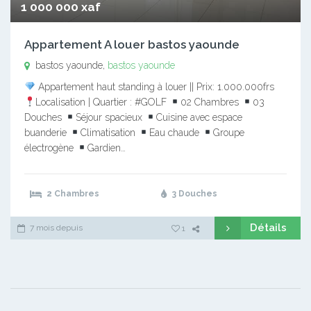
1 000 000 xaf
Appartement A louer bastos yaounde
bastos yaounde,
bastos yaounde
Appartement haut standing à louer || Prix: 1.000.000frs
Localisation | Quartier : #GOLF
02 Chambres
03
Douches
Séjour spacieux
Cuisine avec espace
buanderie
Climatisation
Eau chaude
Groupe
électrogène
Gardien…
2 Chambres
3 Douches
Détails
7 mois depuis
1