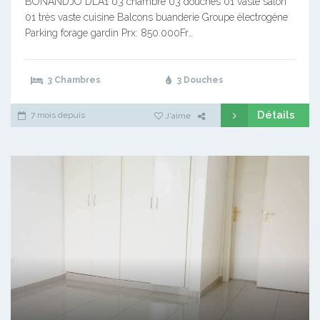
BONANDJO DLA1 03 chambre 03 douches 01 vaste salon
01 très vaste cuisine Balcons buanderie Groupe électrogène
Parking forage gardin Prx: 850.000Fr…
3 Chambres
3 Douches
Détails
7 mois depuis
J'aime