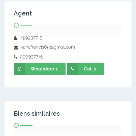
Agent
699937715
kanafrancis69@gmail.com
699937715
WhatsApp 1
Call 1
Biens similaires