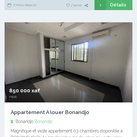
Détails
7 mois depuis
J'aime
850 000 xaf
mois
Appartement A louer Bonandjo
Bonandjo
Bonandjo
Magnifique et vaste appartement 03 chambres disponible à