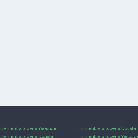
rtement à louer à Yaoundé
Immeuble à louer à Douala
rtement à louer à Douala
Immeuble à louer à Yaound