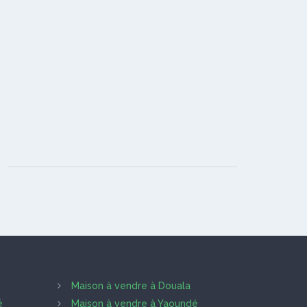
Maison à vendre à Douala
é
Maison à vendre à Yaoundé