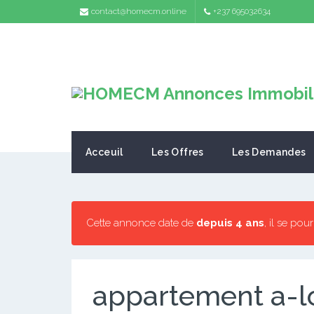
contact@homecm.online
+237 695032634
Acceuil
Les Offres
Les Demandes
Cette annonce date de
depuis 4 ans
, il se pou
appartement a-l