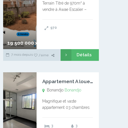
Terrain Titré de 970m² à
vendre à Awae Escalier –
Situé à Manassa, vers
Ngoantet – Non loin de
970
l’Université Catholique –
Encore d’autres Espaces
Disponibles – Terrain Titré –
19 500 000 xaf
…
Détails
7 mois depuis
J'aime
A
ppartement A louer Bonandjo
Bonandjo
Bonandjo
Magnifique et vaste
appartement 03 chambres
disponible à BONANDJO
DLA1 03 chambre 03
3
3
douches 01 vaste salon 01