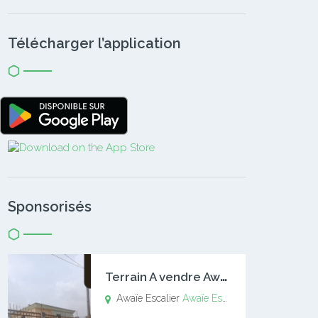
Télécharger l’application
Sponsorisés
T
errain A vendre Awaïe Escalier
Awaïe Escalier
Awaïe Escalier