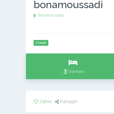
bonamoussadi
Bonamoussadi
A louer
3
Chambres
J'aime
Partager