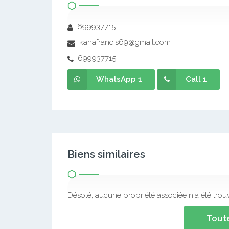
699937715
kanafrancis69@gmail.com
699937715
WhatsApp 1
Call 1
Biens similaires
Désolé, aucune propriété associée n'a été trou
Toute