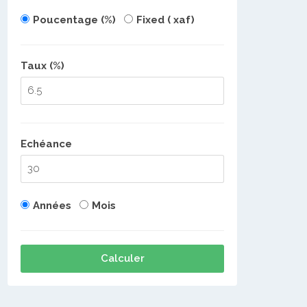
Poucentage (%)
Fixed ( xaf)
Taux (%)
Echéance
Années
Mois
Calculer