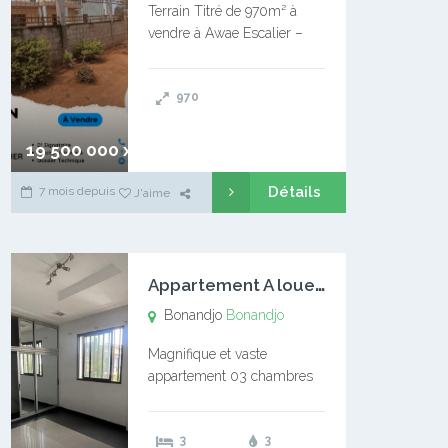
Terrain Titré de 970m² à
vendre à Awae Escalier –
Situé à Manassa, vers
Ngoantet – Non loin de
970
l’Université Catholique –
Encore d’autres Espaces
Disponibles – Terrain Titré –
19 500 000 xaf
…
Détails
7 mois depuis
J'aime
A
ppartement A louer Bonandjo
Bonandjo
Bonandjo
Magnifique et vaste
appartement 03 chambres
disponible à BONANDJO
DLA1 03 chambre 03
3
3
douches 01 vaste salon 01