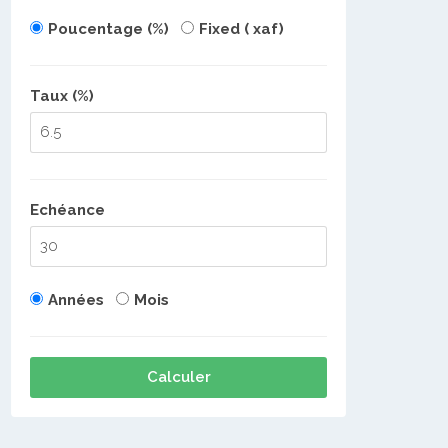
Poucentage (%)
Fixed ( xaf)
Taux (%)
Echéance
Années
Mois
Calculer