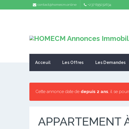
contact@homecm.online
+237 695032634
Acceuil
Les Offres
Les Demandes
Cette annonce date de
depuis 2 ans
, il se pou
APPARTEMENT À