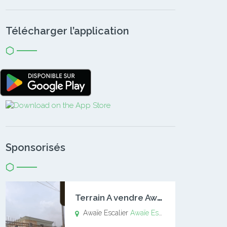
Télécharger l’application
Sponsorisés
T
errain A vendre Awaïe Escalier
Awaïe Escalier
Awaïe Escalier