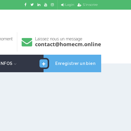
Login
S'inscrire
 moment
Laissez nous un message
contact@homecm.online
INFOS
Enregistrer un bien