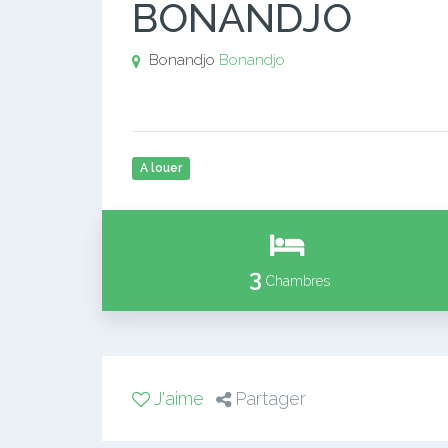
BONANDJO
Bonandjo
Bonandjo
A louer
3
Chambres
J'aime
Partager