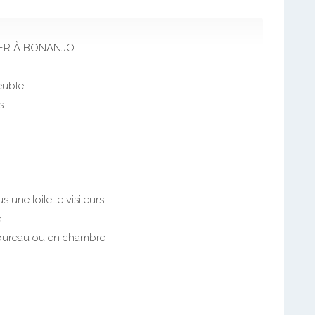
ER À BONANJO
euble.
s.
 une toilette visiteurs
e
 bureau ou en chambre