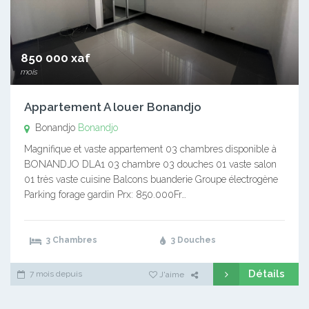
850 000 xaf
mois
Appartement A louer Bonandjo
Bonandjo
Bonandjo
Magnifique et vaste appartement 03 chambres disponible à
BONANDJO DLA1 03 chambre 03 douches 01 vaste salon
01 très vaste cuisine Balcons buanderie Groupe électrogène
Parking forage gardin Prx: 850.000Fr…
3 Chambres
3 Douches
Détails
7 mois depuis
J'aime