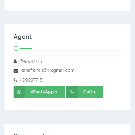
Agent
699937715
kanafrancis69@gmail.com
699937715
WhatsApp 1
Call 1