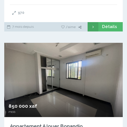
970
Détails
7 mois depuis
J'aime
850 000 xaf
mois
Appartement A louer Bonandjo