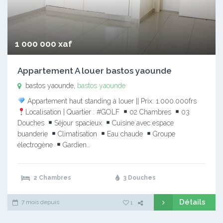
1 000 000 xaf
Appartement A louer bastos yaounde
bastos yaounde,
bastos yaounde
Appartement haut standing à louer || Prix: 1.000.000frs
Localisation | Quartier : #GOLF
02 Chambres
03
Douches
Séjour spacieux
Cuisine avec espace
buanderie
Climatisation
Eau chaude
Groupe
électrogène
Gardien…
2 Chambres
3 Douches
Détails
7 mois depuis
1