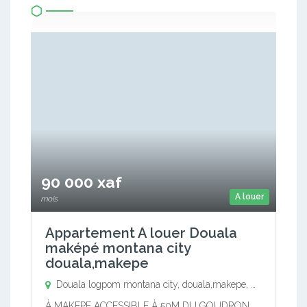
90 000 xaf
A louer
mois
Appartement A louer Douala
maképé montana city
douala,makepe
Douala logpom montana city, douala,makepe,
Douala logp
À MAKEPE ACCESSIBLE À 50M DU GOUDRON