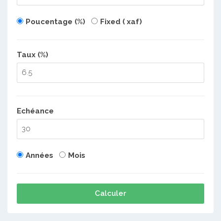
Poucentage (%)
Fixed ( xaf)
Taux (%)
Echéance
Années
Mois
Calculer