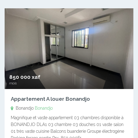
850 000 xaf
mois
Appartement A louer Bonandjo
Bonandjo
Bonandjo
Magnifique et vaste appartement 03 chambres disponible à
BONANDJO DLA1 03 chambre 03 douches 01 vaste salon
01 très vaste cuisine Balcons buanderie Groupe électrogène
Parking forage gardin Prx: 850.000Fr…