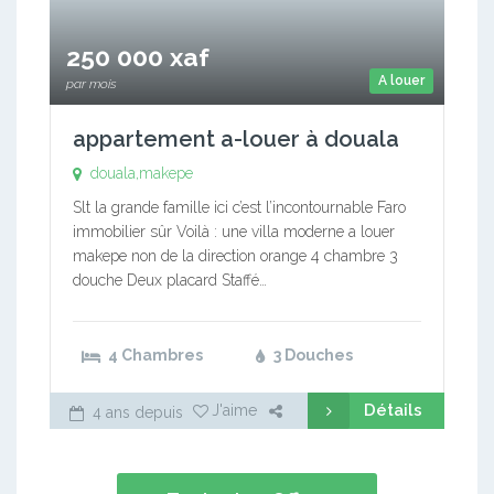
250 000 xaf
A louer
par mois
appartement a-louer à douala
douala,makepe
Slt la grande famille ici c’est l’incontournable Faro
immobilier sûr Voilà : une villa moderne a louer
makepe non de la direction orange 4 chambre 3
douche Deux placard Staffé…
4 Chambres
3 Douches
Détails
J'aime
4 ans depuis