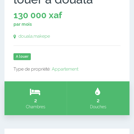
130 000 xaf
par mois
douala,makepe
A louer
Type de propriété:
Appartement
2
2
Chambres
Douches