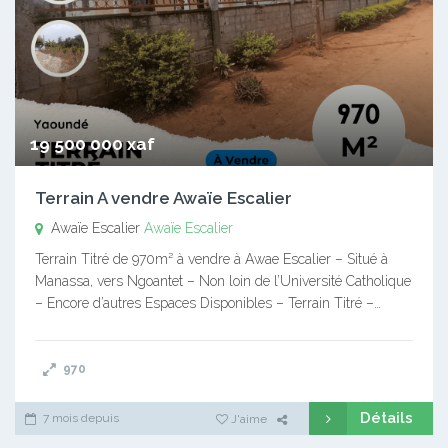
19 500 000 xaf
Terrain A vendre Awaïe Escalier
Awaïe Escalier
Awaïe Escalier
Terrain Titré de 970m² à vendre à Awae Escalier – Situé à
Manassa, vers Ngoantet – Non loin de l’Université Catholique
– Encore d’autres Espaces Disponibles – Terrain Titré –…
970
Détails
7 mois depuis
J'aime