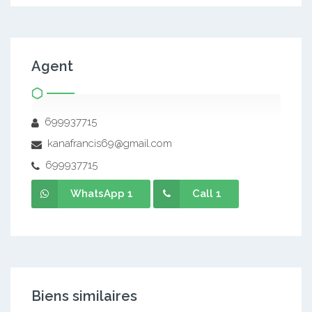
Agent
699937715
kanafrancis69@gmail.com
699937715
WhatsApp 1
Call 1
Biens similaires