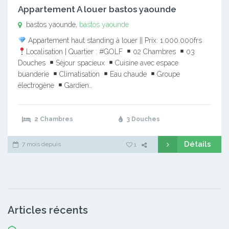
Appartement A louer bastos yaounde
bastos yaounde,
bastos yaounde
Appartement haut standing à louer || Prix: 1.000.000frs
Localisation | Quartier : #GOLF
02 Chambres
03
Douches
Séjour spacieux
Cuisine avec espace
buanderie
Climatisation
Eau chaude
Groupe
électrogène
Gardien…
2 Chambres
3 Douches
Détails
7 mois depuis
1
Articles récents