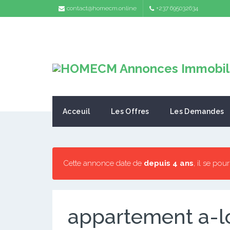
contact@homecm.online
+237 695032634
Acceuil
Les Offres
Les Demandes
Cette annonce date de
depuis 4 ans
, il se pou
appartement a-l