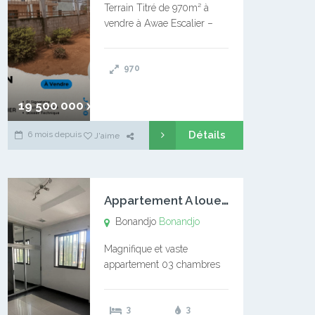
Terrain Titré de 970m² à
vendre à Awae Escalier –
Situé à Manassa, vers
Ngoantet – Non loin de
970
l’Université Catholique –
Encore d’autres Espaces
Disponibles – Terrain Titré –
19 500 000 xaf
…
Détails
6 mois depuis
J'aime
A
ppartement A louer Bonandjo
Bonandjo
Bonandjo
Magnifique et vaste
appartement 03 chambres
disponible à BONANDJO
DLA1 03 chambre 03
3
3
douches 01 vaste salon 01