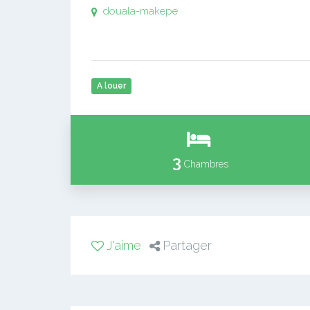
douala-makepe
A louer
3
Chambres
J'aime
Partager