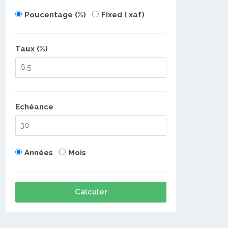
Poucentage (%)
Fixed ( xaf)
Taux (%)
Echéance
Années
Mois
Calculer