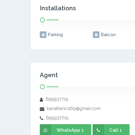
Installations
Parking
Balcon
Agent
699937715
kanafrancis69@gmail.com
699937715
WhatsApp 1
Call 1