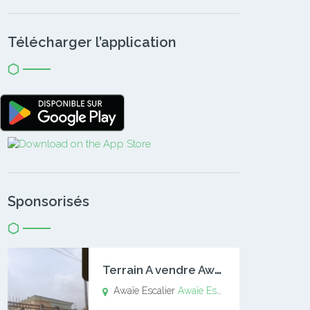
Télécharger l’application
Sponsorisés
T
errain A vendre Awaïe Escalier
Awaïe Escalier
Awaïe Escalier