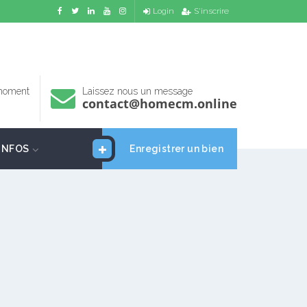
Login
S'inscrire
 moment
Laissez nous un message
contact@homecm.online
INFOS
Enregistrer un bien