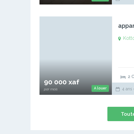
appar
Kott
2 
90 000 xaf
A louer
4 ans 
par mois
Toute