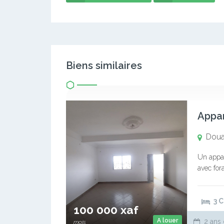
Biens similaires
Doual
Un appar
avec for
3chambre
individu
3 
100 000 xaf
A louer
2 ans 
mois