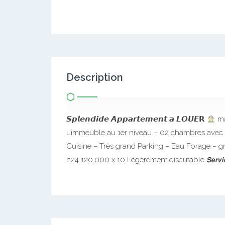
Description
𝙎𝙥𝙡𝙚𝙣𝙙𝙞𝙙𝙚 𝘼𝙥𝙥𝙖𝙧𝙩𝙚𝙢𝙚𝙣𝙩 𝙖 𝙇𝙊𝙐𝙀𝗥
ma
L’immeuble au 1er niveau – 02 chambres avec
Cuisine – Très grand Parking – Eau Forage – gr
h24 120.000 x 10 Légèrement discutable 𝙎𝙚𝙧𝙫𝙞𝙘𝙚 𝙄𝙢