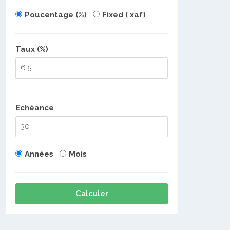
Poucentage (%)
Fixed ( xaf)
Taux (%)
Echéance
Années
Mois
Calculer