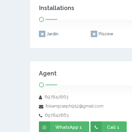
Installations
Jardin
Piscine
Agent
697842863
fokamjoseph952@gmail.com
697842863
WhatsApp 1
Call 1