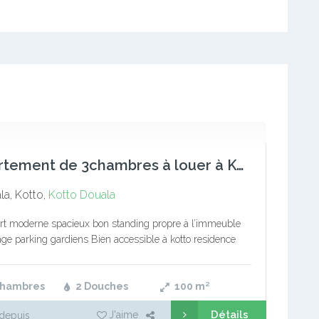
Appartement de 3chambres à louer à Kotto résidence
a, Kotto,
Kotto
Douala
t moderne spacieux bon standing propre à l’immeuble
age parking gardiens Bien accessible à kotto residence
 placard chacune 1salon 1cuisine 2douche 1balcon
el Compteur sonel prépayée Staffés…
Chambres
2 Douches
100
m²
Détails
J'aime
depuis