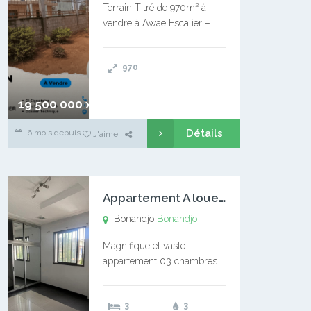
Terrain Titré de 970m² à
vendre à Awae Escalier –
Situé à Manassa, vers
Ngoantet – Non loin de
970
l’Université Catholique –
Encore d’autres Espaces
Disponibles – Terrain Titré –
19 500 000 xaf
…
Détails
6 mois depuis
J'aime
A
ppartement A louer Bonandjo
Bonandjo
Bonandjo
Magnifique et vaste
appartement 03 chambres
disponible à BONANDJO
DLA1 03 chambre 03
3
3
douches 01 vaste salon 01