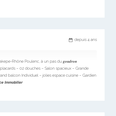
depuis 4 ans
kepe-Rhône Poulenc, à un pas du 𝒈𝒐𝒖𝒅𝒓𝒐𝒏
 placards – 02 douches – Salon spacieux – Grande
and balcon Individuel – jolies espace cuisine – Gardien
𝙢𝙤𝙗𝙞𝙡𝙞𝙚𝙧