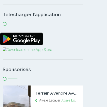
Télécharger l’application
Sponsorisés
T
errain A vendre Awaïe Escalier
Awaïe Escalier
Awaïe Escalier