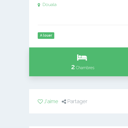
Douala
A louer
2
Chambres
J'aime
Partager