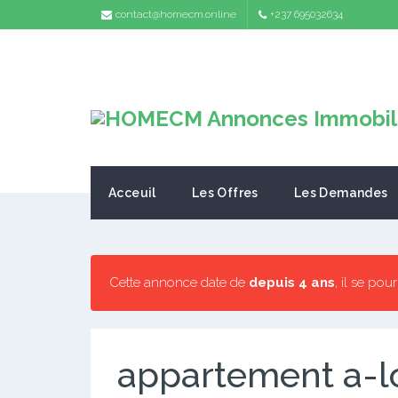
contact@homecm.online
+237 695032634
Acceuil
Les Offres
Les Demandes
Cette annonce date de
depuis 4 ans
, il se pou
appartement a-l