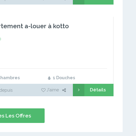
tement a-louer à kotto
o
Chambres
1 Douches
Détails
J'aime
depuis
s Les Offres