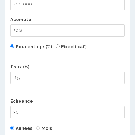
Acompte
Poucentage (%)
Fixed ( xaf)
Taux (%)
Echéance
Années
Mois