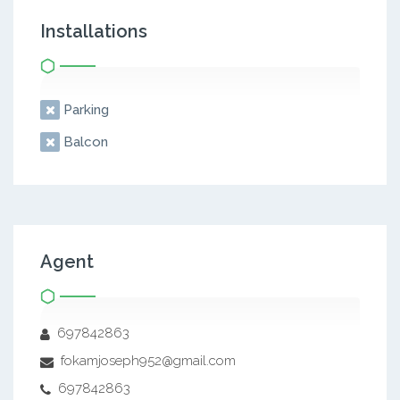
Installations
Parking
Balcon
Agent
697842863
fokamjoseph952@gmail.com
697842863