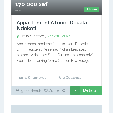
170 000 xaf
A louer
mois
Appartement A louer Douala
Ndokoti
Douala, Ndokoti,
Ndokoti
Douala
Appartement moderne à ndokoti vers Bellavie dans
un immeuble au 4è niveau 4 chambres avec
placards 2 douches Salon Cuisine 2 balcons privés
+ buanderie Parking fermé Gardien H24 Forage…
4 Chambres
2 Douches
Détails
J'aime
5 ans depuis