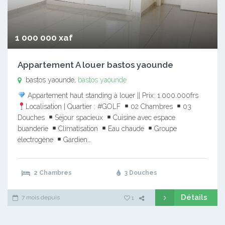
1 000 000 xaf
Appartement A louer bastos yaounde
bastos yaounde,
bastos yaounde
Appartement haut standing à louer || Prix: 1.000.000frs
Localisation | Quartier : #GOLF
02 Chambres
03
Douches
Séjour spacieux
Cuisine avec espace
buanderie
Climatisation
Eau chaude
Groupe
électrogène
Gardien…
2 Chambres
3 Douches
Détails
7 mois depuis
1