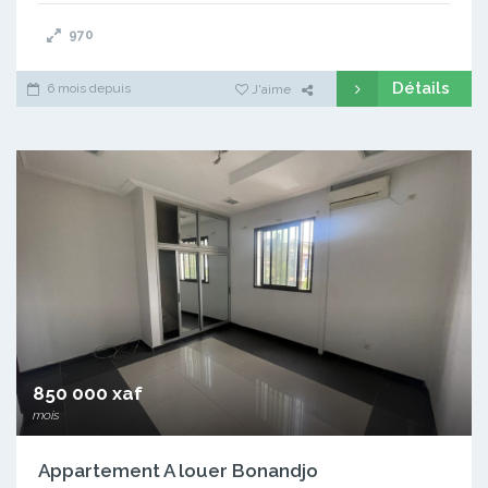
970
Détails
6 mois depuis
J'aime
850 000 xaf
mois
Appartement A louer Bonandjo