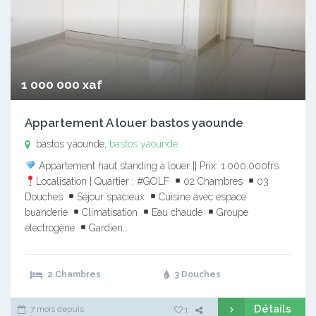
1 000 000 xaf
Appartement A louer bastos yaounde
bastos yaounde,
bastos yaounde
Appartement haut standing à louer || Prix: 1.000.000frs
Localisation | Quartier : #GOLF
02 Chambres
03
Douches
Séjour spacieux
Cuisine avec espace
buanderie
Climatisation
Eau chaude
Groupe
électrogène
Gardien…
2 Chambres
3 Douches
Détails
7 mois depuis
1