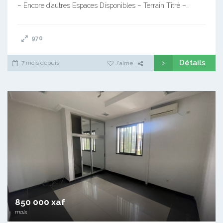
– Encore d’autres Espaces Disponibles – Terrain Titré –…
970
Détails
7 mois depuis
J'aime
850 000 xaf
mois