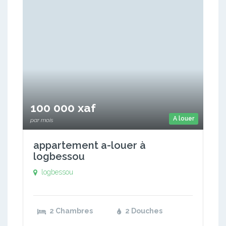
100 000 xaf
A louer
par mois
appartement a-louer à
logbessou
logbessou
2 Chambres
2 Douches