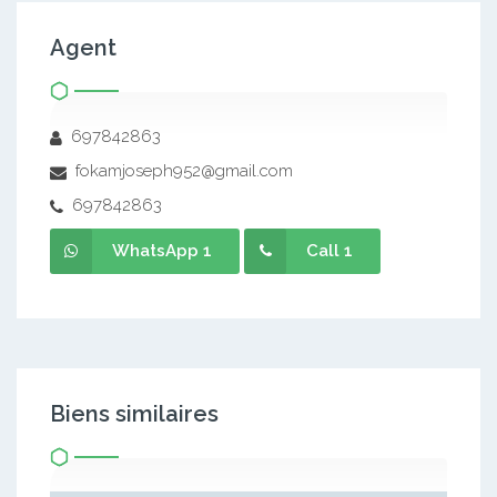
Agent
697842863
fokamjoseph952@gmail.com
697842863
WhatsApp 1
Call 1
Biens similaires