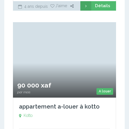
Détails
J'aime
4 ans depuis
90 000 xaf
A louer
par mois
appartement a-louer à kotto
Kotto