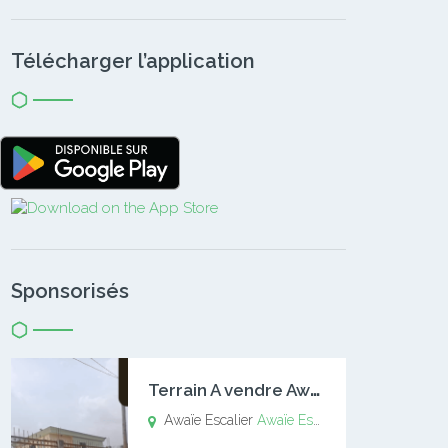
Télécharger l’application
Sponsorisés
T
errain A vendre Awaïe Escalier
Awaïe Escalier
Awaïe Escalier