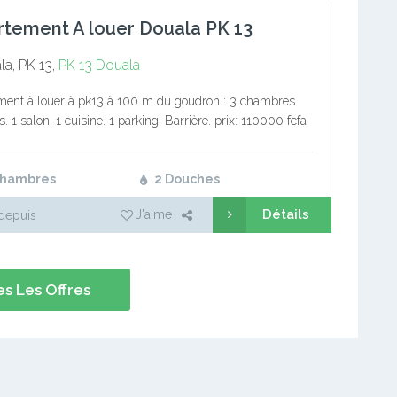
tement A louer Douala PK 13
a, PK 13,
PK 13
Douala
ent à louer à pk13 à 100 m du goudron : 3 chambres.
 1 salon. 1 cuisine. 1 parking. Barrière. prix: 110000 fcfa
 12 mois
Chambres
2 Douches
Détails
J'aime
depuis
s Les Offres