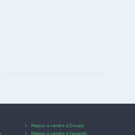
Maison à vendre à Douala
é
Maison à vendre à Yaoundé