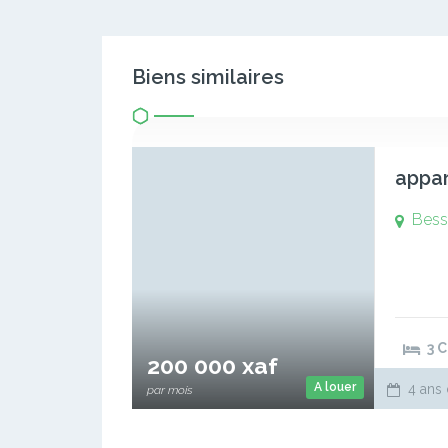
Biens similaires
appa
Bess
3 
200 000 xaf
A louer
4 ans 
par mois