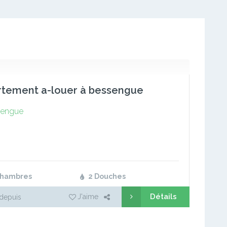
rtement a-louer à bessengue
engue
Chambres
2 Douches
Détails
J'aime
depuis