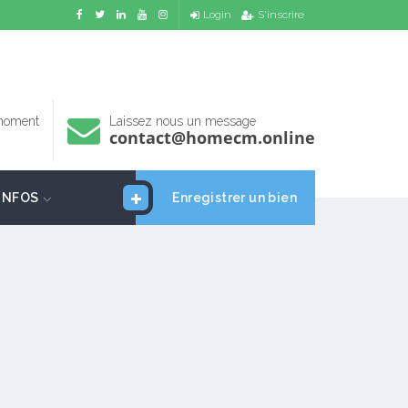
Login
S'inscrire
 moment
Laissez nous un message
contact@homecm.online
INFOS
Enregistrer un bien