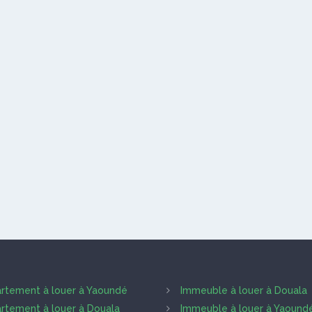
rtement à louer à Yaoundé
Immeuble à louer à Douala
rtement à louer à Douala
Immeuble à louer à Yaound