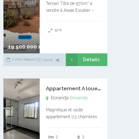
Terrain Titré de 970m² à
vendre à Awae Escalier –
Situé à Manassa, vers
Ngoantet – Non loin de
970
l’Université Catholique –
Encore d’autres Espaces
Disponibles – Terrain Titré –
19 500 000 xaf
…
Détails
7 mois depuis
J'aime
A
ppartement A louer Bonandjo
Bonandjo
Bonandjo
Magnifique et vaste
appartement 03 chambres
disponible à BONANDJO
DLA1 03 chambre 03
3
3
douches 01 vaste salon 01