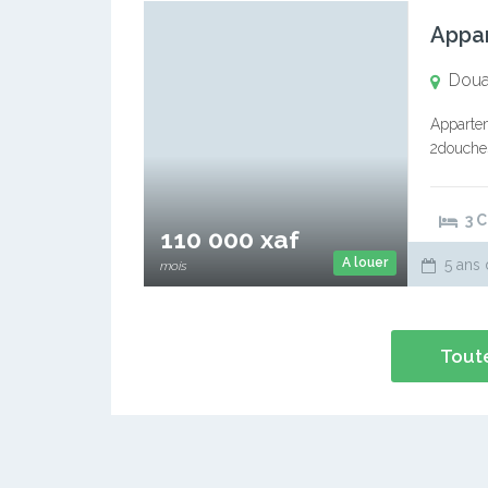
Appar
Doual
Appartem
2douches.
avance ,
3 
110 000 xaf
A louer
5 ans 
mois
Toute