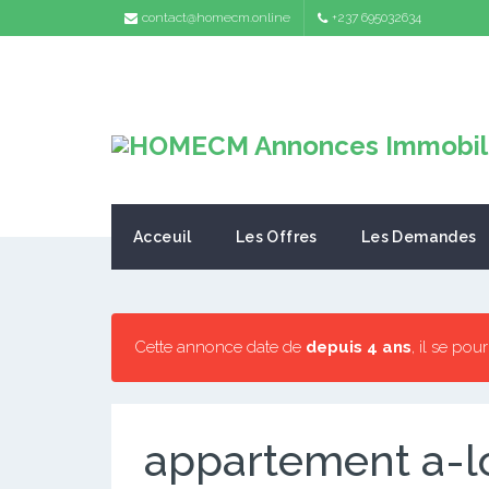
contact@homecm.online
+237 695032634
Acceuil
Les Offres
Les Demandes
Cette annonce date de
depuis 4 ans
, il se pou
appartement a-l