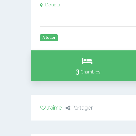
Douala
A louer
3
Chambres
J'aime
Partager