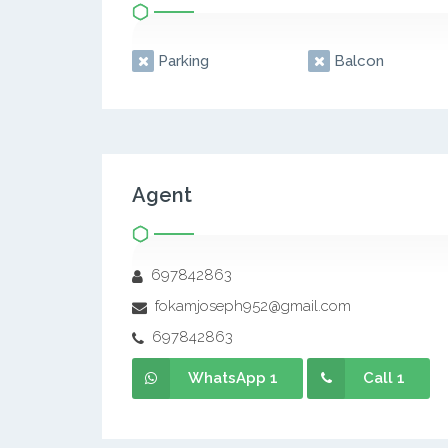
Parking
Balcon
Agent
697842863
fokamjoseph952@gmail.com
697842863
WhatsApp 1
Call 1