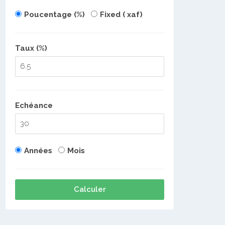
Poucentage (%)
Fixed ( xaf)
Taux (%)
Echéance
Années
Mois
Calculer