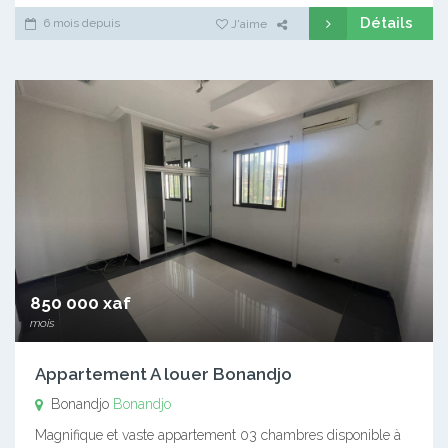
Détails
6 mois depuis
J'aime
850 000 xaf
mois
Appartement A louer Bonandjo
Bonandjo
Bonandjo
Magnifique et vaste appartement 03 chambres disponible à