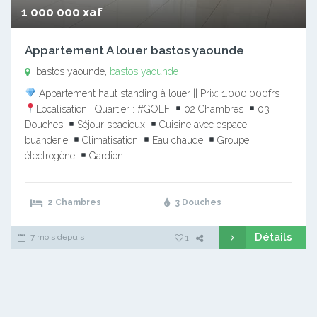
1 000 000 xaf
Appartement A louer bastos yaounde
bastos yaounde,
bastos yaounde
Appartement haut standing à louer || Prix: 1.000.000frs
Localisation | Quartier : #GOLF
02 Chambres
03
Douches
Séjour spacieux
Cuisine avec espace
buanderie
Climatisation
Eau chaude
Groupe
électrogène
Gardien…
2 Chambres
3 Douches
Détails
7 mois depuis
1