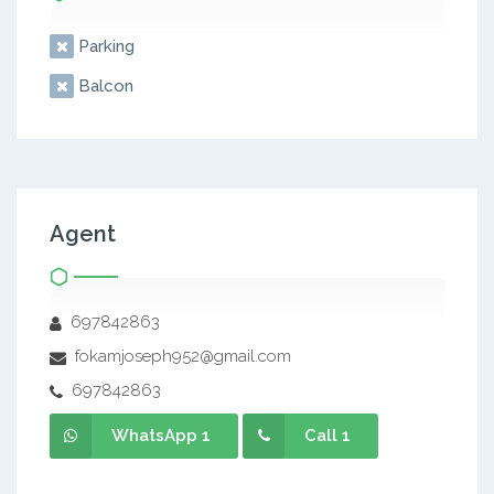
Parking
Balcon
Agent
697842863
fokamjoseph952@gmail.com
697842863
WhatsApp 1
Call 1