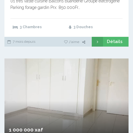
01 très vaste cuisine Balcons buanderie Groupe électrogène
Parking forage gardin Prx: 850.000Fr…
3 Chambres
3 Douches
Détails
7 mois depuis
J'aime
1 000 000 xaf