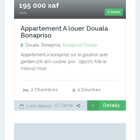
195 000 xaf
A louer
mois
Appartement A louer Douala
Bonapriso
Douala, Bonapriso,
Bonapriso
Douala
Appartement à bonapriso sur le goudron avec
gardien.2ch dch cuisine. prix : 195000 fcfa le
mois×12 mois .
2 Chambres
2 Douches
Détails
J'aime
5 ans depuis