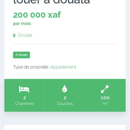
200 000 xaf
par mois
Douala
A louer
Type de propriété:
Appartement
2
2
100
Chambres
Douches
m²