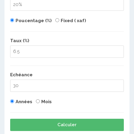
Poucentage (%)
Fixed ( xaf)
Taux (%)
Echéance
Années
Mois
Calculer