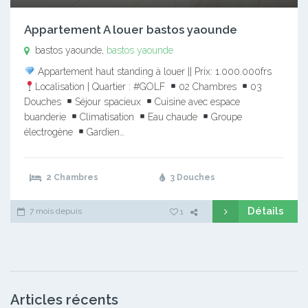
Appartement A louer bastos yaounde
bastos yaounde,
bastos yaounde
Appartement haut standing à louer || Prix: 1.000.000frs
Localisation | Quartier : #GOLF
02 Chambres
03
Douches
Séjour spacieux
Cuisine avec espace
buanderie
Climatisation
Eau chaude
Groupe
électrogène
Gardien…
2 Chambres
3 Douches
Détails
7 mois depuis
1
Articles récents