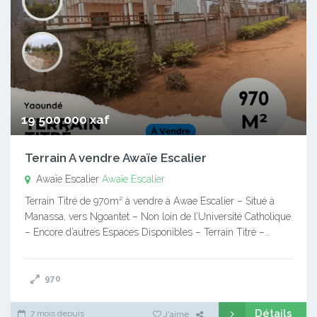
19 500 000 xaf
Terrain A vendre Awaïe Escalier
Awaïe Escalier
Awaïe Escalier
Terrain Titré de 970m² à vendre à Awae Escalier – Situé à
Manassa, vers Ngoantet – Non loin de l’Université Catholique
– Encore d’autres Espaces Disponibles – Terrain Titré –…
970
Détails
7 mois depuis
J'aime