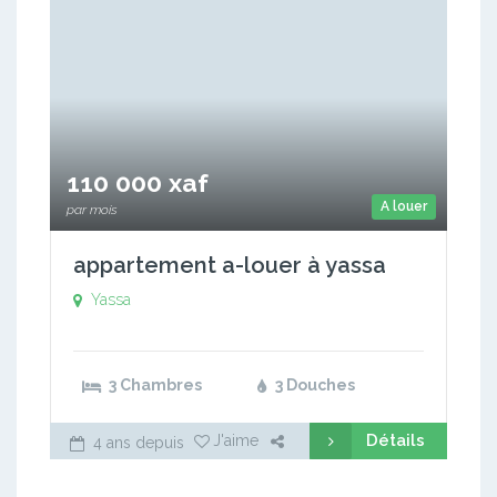
110 000 xaf
A louer
par mois
appartement a-louer à yassa
Yassa
3 Chambres
3 Douches
Détails
J'aime
4 ans depuis