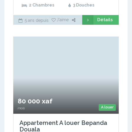
2 Chambres
3 Douches
Détails
J'aime
5 ans depuis
80 000 xaf
A louer
mois
Appartement A louer Bepanda
Douala