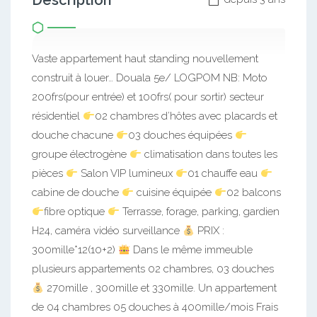
Description
Vaste appartement haut standing nouvellement
construit à louer… Douala 5e/ LOGPOM NB: Moto
200frs(pour entrée) et 100frs( pour sortir) secteur
résidentiel
02 chambres d’hôtes avec placards et
douche chacune
03 douches équipées
groupe électrogène
climatisation dans toutes les
pièces
Salon VIP lumineux
01 chauffe eau
cabine de douche
cuisine équipée
02 balcons
fibre optique
Terrasse, forage, parking, gardien
H24, caméra vidéo surveillance
PRIX :
300mille*12(10+2)
Dans le même immeuble
plusieurs appartements 02 chambres, 03 douches
270mille , 300mille et 330mille. Un appartement
de 04 chambres 05 douches à 400mille/mois Frais