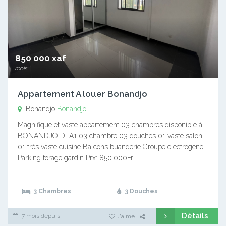
850 000 xaf
mois
Appartement A louer Bonandjo
Bonandjo
Bonandjo
Magnifique et vaste appartement 03 chambres disponible à
BONANDJO DLA1 03 chambre 03 douches 01 vaste salon
01 très vaste cuisine Balcons buanderie Groupe électrogène
Parking forage gardin Prx: 850.000Fr…
3 Chambres
3 Douches
Détails
7 mois depuis
J'aime