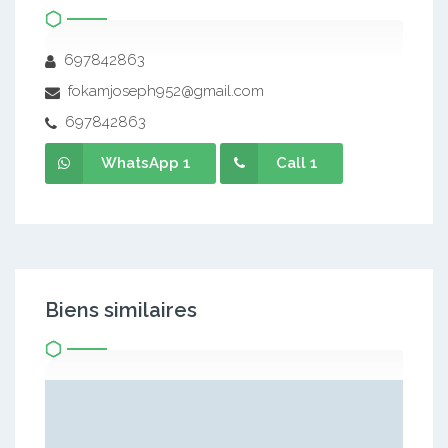
697842863
fokamjoseph952@gmail.com
697842863
WhatsApp 1
Call 1
Biens similaires