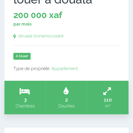
200 000 xaf
par mois
douala bonamoussadi
A louer
Type de propriété:
Appartement
3
2
110
Chambres
Douches
m²