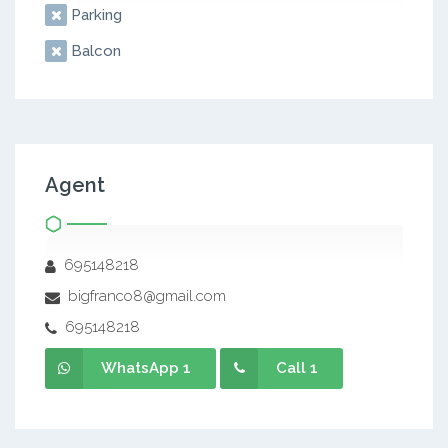
Parking
Balcon
Agent
695148218
bigfranco8@gmail.com
695148218
WhatsApp 1
Call 1