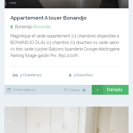
mois
Appartement A louer Bonandjo
Bonandjo
Bonandjo
Magnifique et vaste appartement 03 chambres disponible à
BONANDJO DLA1 03 chambre 03 douches 01 vaste salon
01 très vaste cuisine Balcons buanderie Groupe électrogène
Parking forage gardin Prx: 850.000Fr…
3 Chambres
3 Douches
Détails
7 mois depuis
J'aime