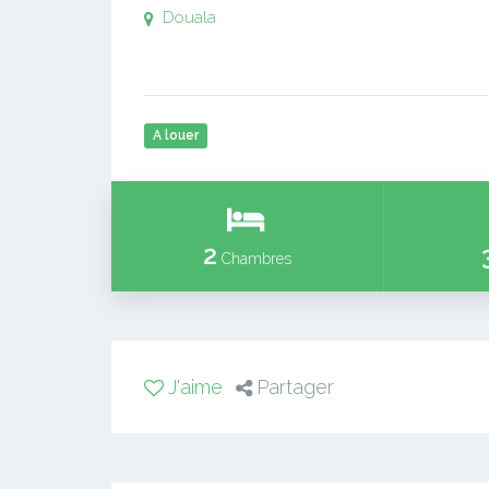
Douala
A louer
2
Chambres
J'aime
Partager