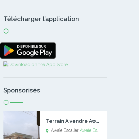
Télécharger l’application
Sponsorisés
T
errain A vendre Awaïe Escalier
Awaïe Escalier
Awaïe Escalier