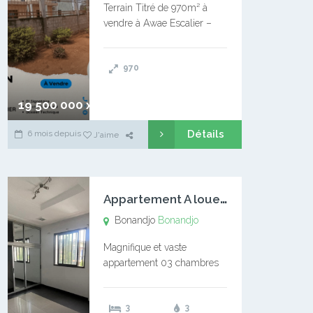
Terrain Titré de 970m² à
vendre à Awae Escalier –
Situé à Manassa, vers
Ngoantet – Non loin de
970
l’Université Catholique –
Encore d’autres Espaces
Disponibles – Terrain Titré –
19 500 000 xaf
…
Détails
6 mois depuis
J'aime
A
ppartement A louer Bonandjo
Bonandjo
Bonandjo
Magnifique et vaste
appartement 03 chambres
disponible à BONANDJO
DLA1 03 chambre 03
3
3
douches 01 vaste salon 01