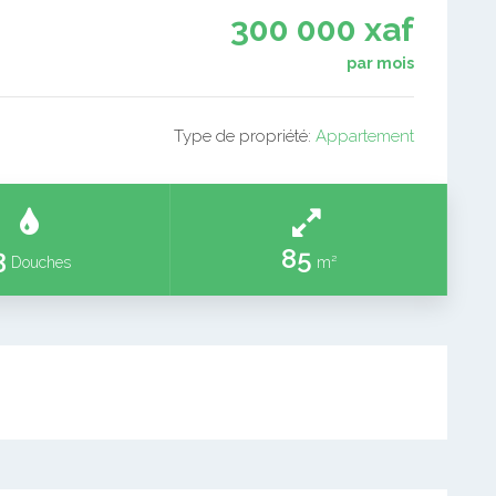
300 000 xaf
par mois
Type de propriété:
Appartement
3
85
Douches
m²