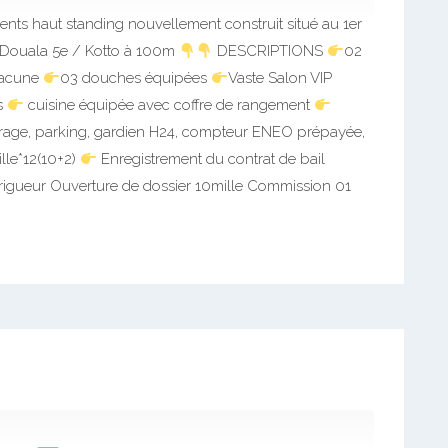
s haut standing nouvellement construit situé au 1er
: Douala 5e / Kotto à 100m
DESCRIPTIONS
02
hacune
03 douches équipées
Vaste Salon VIP
es
cuisine équipée avec coffre de rangement
rage, parking, gardien H24, compteur ENEO prépayée,
lle*12(10+2)
Enregistrement du contrat de bail
e rigueur Ouverture de dossier 10mille Commission 01