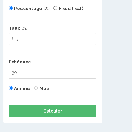
Poucentage (%)
Fixed ( xaf)
Taux (%)
Echéance
Années
Mois
Calculer