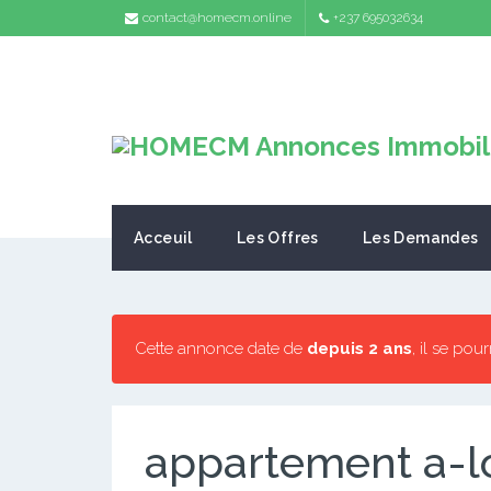
contact@homecm.online
+237 695032634
Acceuil
Les Offres
Les Demandes
Cette annonce date de
depuis 2 ans
, il se pou
appartement a-l