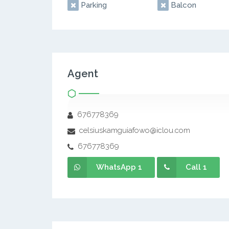
Parking
Balcon
Agent
676778369
celsiuskamguiafowo@iclou.com
676778369
WhatsApp 1
Call 1