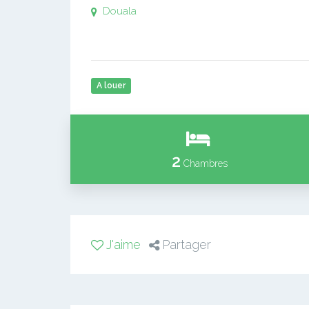
Douala
A louer
2
Chambres
J'aime
Partager