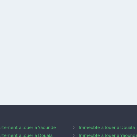
rtement à louer à Yaoundé
Immeuble à louer à Douala
rtement à louer à Douala
Immeuble à louer à Yaound