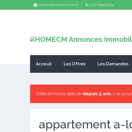
contact@homecm.online
+237 695032634
Acceuil
Les Offres
Les Demandes
Cette annonce date de
depuis 5 ans
, il se pou
appartement a-l