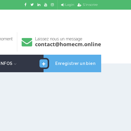
Login
S'inscrire
 moment
Laissez nous un message
contact@homecm.online
INFOS
Enregistrer un bien