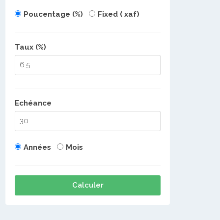
Poucentage (%)
Fixed ( xaf)
Taux (%)
Echéance
Années
Mois
Calculer