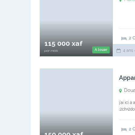
2 
115 000 xaf
A louer
4 ans 
par mois
Appa
Doua
j’ai ici
:2ch+2do
toilette
2 
150 000 xaf