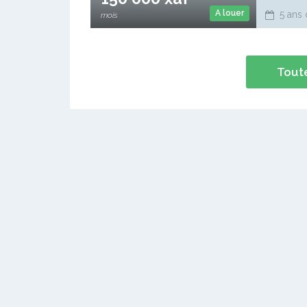
A louer
5 ans 
mois
Toute