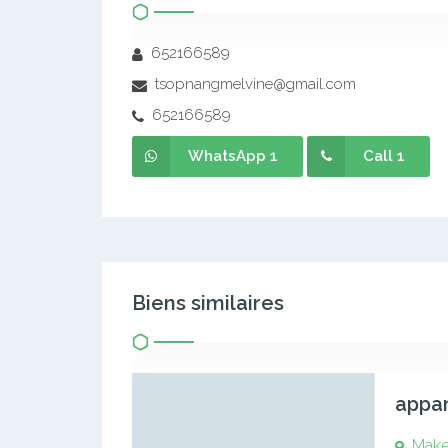
652166589
tsopnangmelvine@gmail.com
652166589
WhatsApp 1
Call 1
Biens similaires
appa
Mak