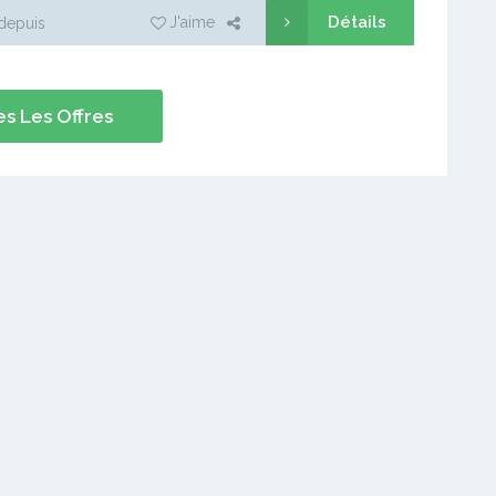
Détails
J'aime
depuis
s Les Offres