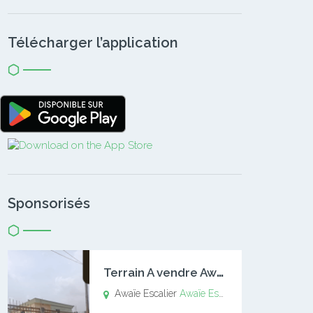
Télécharger l’application
Sponsorisés
T
errain A vendre Awaïe Escalier
Awaïe Escalier
Awaïe Escalier