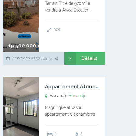
Terrain Titré de 970m² à
vendre à Awae Escalier –
Situé à Manassa, vers
Ngoantet – Non loin de
970
l’Université Catholique –
Encore d’autres Espaces
Disponibles – Terrain Titré –
19 500 000 xaf
…
Détails
7 mois depuis
J'aime
A
ppartement A louer Bonandjo
Bonandjo
Bonandjo
Magnifique et vaste
appartement 03 chambres
disponible à BONANDJO
DLA1 03 chambre 03
3
3
douches 01 vaste salon 01