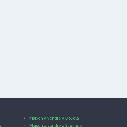
Maison à vendre à Douala
é
Maison à vendre à Yaoundé