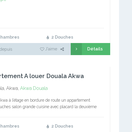
Chambres
2 Douches
Détails
J'aime
depuis
rtement A louer Douala Akwa
la, Akwa,
Akwa
Douala
 à akwa à l’étage en bordure de route un appartement
uches salon grande cuisine avec placard la deuxième
s a la bernois carrelé partout nb: uniquement bureau prix…
Chambres
2 Douches