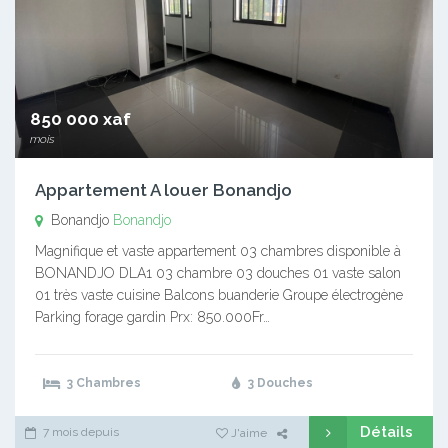
850 000 xaf
mois
Appartement A louer Bonandjo
Bonandjo
Bonandjo
Magnifique et vaste appartement 03 chambres disponible à
BONANDJO DLA1 03 chambre 03 douches 01 vaste salon
01 très vaste cuisine Balcons buanderie Groupe électrogène
Parking forage gardin Prx: 850.000Fr…
3 Chambres
3 Douches
Détails
7 mois depuis
J'aime