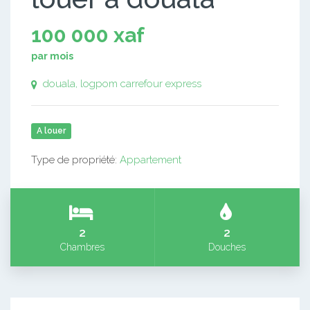
100 000 xaf
par mois
douala, logpom carrefour express
A louer
Type de propriété:
Appartement
2
2
Chambres
Douches