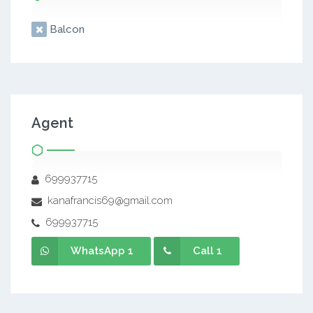
Balcon
Agent
699937715
kanafrancis69@gmail.com
699937715
WhatsApp 1
Call 1