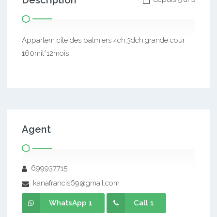
Description
Appartem cite des palmiers 4ch,3dch,grande cour
160mil*12mois
Agent
699937715
kanafrancis69@gmail.com
WhatsApp 1
Call 1