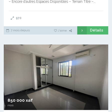
– Encore d’autres Espaces Disponibles – Terrain Titré –…
970
Détails
7 mois depuis
J'aime
850 000 xaf
mois