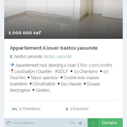
1 000 000 xaf
Appartement A louer bastos yaounde
bastos yaounde,
bastos yaounde
Appartement haut standing à louer || Prix: 1.000.000frs
Localisation | Quartier : #GOLF
02 Chambres
03
Douches
Séjour spacieux
Cuisine avec espace
buanderie
Climatisation
Eau chaude
Groupe
électrogène
Gardien…
2 Chambres
3 Douches
Détails
7 mois depuis
1