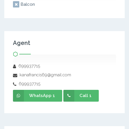
Balcon
Agent
699937715
kanafrancis69@gmail.com
699937715
WhatsApp 1
Call 1