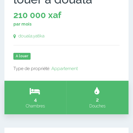
210 000 xaf
par mois
douala,yatika
A louer
Type de propriété:
Appartement
4
2
Chambres
Douches