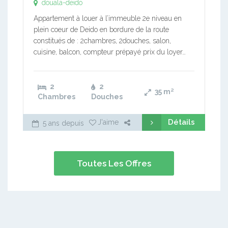
douala-deido
Appartement à louer à l’immeuble 2e niveau en
plein coeur de Deido en bordure de la route
constitués de : 2chambres, 2douches, salon,
cuisine, balcon, compteur prépayé prix du loyer…
2
2
35
m²
Chambres
Douches
Détails
J'aime
5 ans depuis
Toutes Les Offres