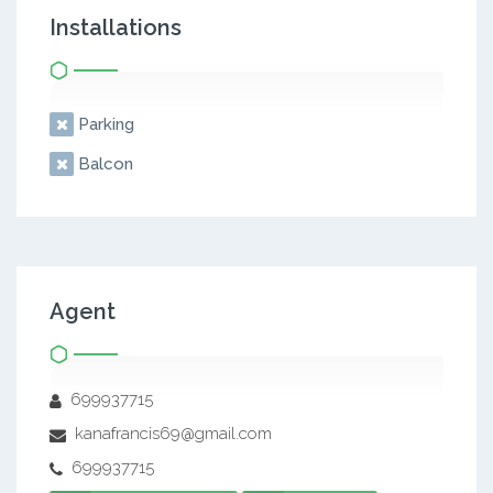
Installations
Parking
Balcon
Agent
699937715
kanafrancis69@gmail.com
699937715