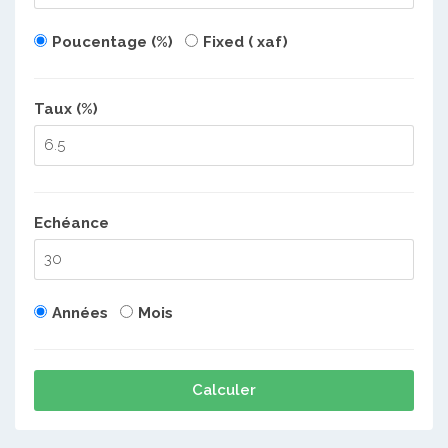
Poucentage (%)
Fixed ( xaf)
Taux (%)
Echéance
Années
Mois
Calculer