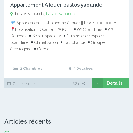
Appartement A louer bastos yaounde
bastos yaounde,
bastos yaounde
Appartement haut standing à louer || Prix: 1.000.000frs
Localisation | Quartier : #GOLF
02 Chambres
03
Douches
Séjour spacieux
Cuisine avec espace
buanderie
Climatisation
Eau chaude
Groupe
électrogène
Gardien…
2 Chambres
3 Douches
Détails
7 mois depuis
1
Articles récents