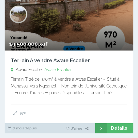
19 500 000 xaf
Terrain A vendre Awaïe Escalier
Awaïe Escalier
Awaïe Escalier
Terrain Titré de 970m² à vendre à Awae Escalier – Situé à
Manassa, vers Ngoantet – Non loin de l’Université Catholique
– Encore d’autres Espaces Disponibles – Terrain Titré –…
970
Détails
7 mois depuis
J'aime