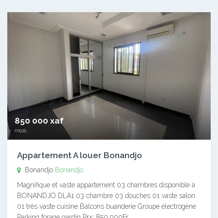
850 000 xaf
mois
Appartement A louer Bonandjo
Bonandjo
Bonandjo
Magnifique et vaste appartement 03 chambres disponible à
BONANDJO DLA1 03 chambre 03 douches 01 vaste salon
01 très vaste cuisine Balcons buanderie Groupe électrogène
Parking forage gardin Prx: 850.000Fr…