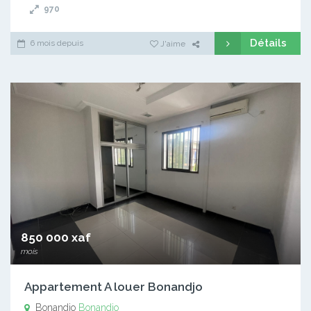
970
Détails
6 mois depuis
J'aime
850 000 xaf
mois
Appartement A louer Bonandjo
Bonandjo
Bonandjo