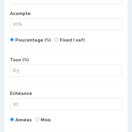
Acompte
Poucentage (%)
Fixed ( xaf)
Taux (%)
Echéance
Années
Mois