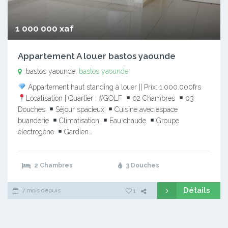
1 000 000 xaf
Appartement A louer bastos yaounde
bastos yaounde,
bastos yaounde
Appartement haut standing à louer || Prix: 1.000.000frs
Localisation | Quartier : #GOLF
02 Chambres
03
Douches
Séjour spacieux
Cuisine avec espace
buanderie
Climatisation
Eau chaude
Groupe
électrogène
Gardien…
2 Chambres
3 Douches
Détails
7 mois depuis
1