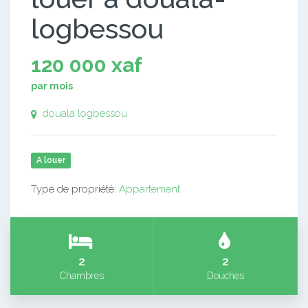
logbessou
120 000 xaf
par mois
douala logbessou
A louer
Type de propriété:
Appartement
2
2
Chambres
Douches