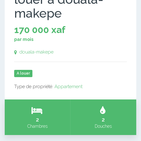
makepe
170 000 xaf
par mois
douala-makepe
A louer
Type de propriété:
Appartement
2
2
Chambres
Douches