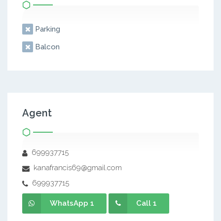
Parking
Balcon
Agent
699937715
kanafrancis69@gmail.com
699937715
WhatsApp 1
Call 1