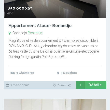
850 000 xaf
mois
Appartement A louer Bonandjo
Bonandjo
Bonandjo
Magnifique et vaste appartement 03 chambres disponible à
BONANDJO DLA1 03 chambre 03 douches 01 vaste salon
01 très vaste cuisine Balcons buanderie Groupe électrogène
Parking forage gardin Prx: 850.000Fr…
3 Chambres
3 Douches
Détails
7 mois depuis
J'aime