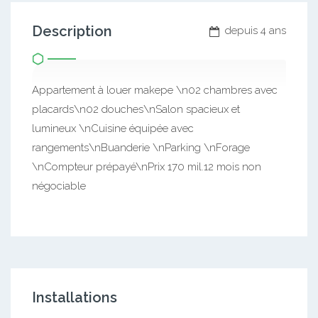
Description
depuis 4 ans
Appartement à louer makepe \n02 chambres avec
placards\n02 douches\nSalon spacieux et
lumineux \nCuisine équipée avec
rangements\nBuanderie \nParking \nForage
\nCompteur prépayé\nPrix 170 mil.12 mois non
négociable
Installations