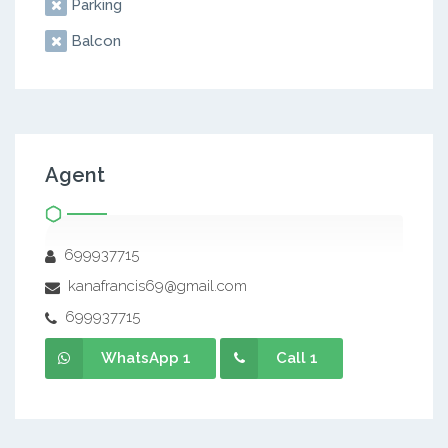
Parking
Balcon
Agent
699937715
kanafrancis69@gmail.com
699937715
WhatsApp 1
Call 1