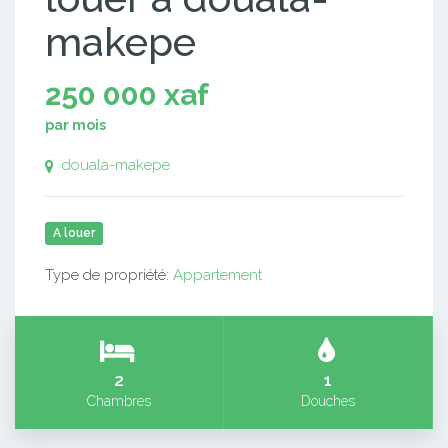
makepe
250 000 xaf
par mois
douala-makepe
A louer
Type de propriété:
Appartement
2
1
Chambres
Douches