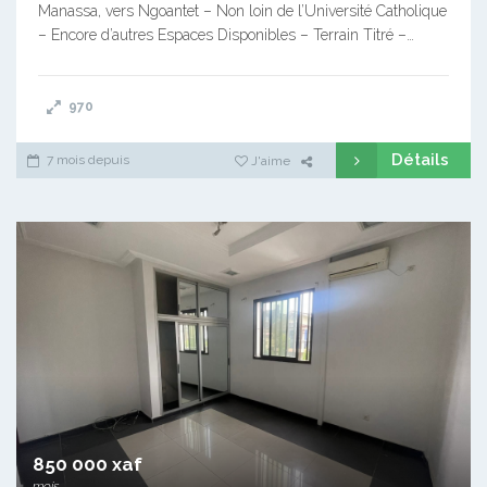
Manassa, vers Ngoantet – Non loin de l’Université Catholique
– Encore d’autres Espaces Disponibles – Terrain Titré –…
970
Détails
7 mois depuis
J'aime
850 000 xaf
mois