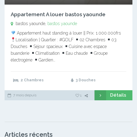
Appartement A louer bastos yaounde
bastos yaounde,
bastos yaounde
Appartement haut standing à louer || Prix: 1.000.000frs
Localisation | Quartier : #GOLF
02 Chambres
03
Douches
Séjour spacieux
Cuisine avec espace
buanderie
Climatisation
Eau chaude
Groupe
électrogène
Gardien…
2 Chambres
3 Douches
Détails
7 mois depuis
1
Articles récents