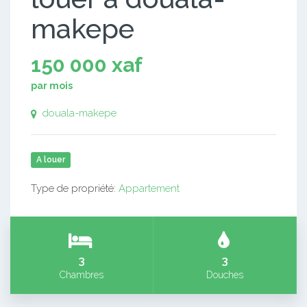
makepe
150 000 xaf
par mois
douala-makepe
A louer
Type de propriété:
Appartement
3
3
Chambres
Douches