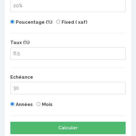
Poucentage (%)
Fixed ( xaf)
Taux (%)
Echéance
Années
Mois
Calculer