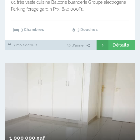
01 très vaste cuisine Balcons buanderie Groupe électrogène
Parking forage gardin Prx: 850.000Fr…
3 Chambres
3 Douches
Détails
7 mois depuis
J'aime
1 000 000 xaf